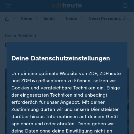
Neuer Präsident: Duqu
Video
heute
heute
Neuer Präsident
Duque gewinnt Wahl in Kolumbien
:
Deine Datenschutzeinstellungen
|
18.06.2018 | 07:59
Um dir eine optimale Website von ZDF, ZDFheute
und ZDFtivi präsentieren zu können, setzen wir
Cookies und vergleichbare Techniken ein. Einige
der eingesetzten Techniken sind unbedingt
erforderlich für unser Angebot. Mit deiner
Zustimmung dürfen wir und unsere Dienstleister
darüber hinaus Informationen auf deinem Gerät
speichern und/oder abrufen. Dabei geben wir
deine Daten ohne deine Einwilligung nicht an