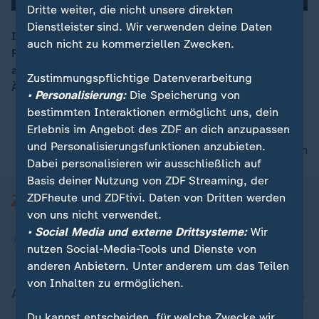
Dritte weiter, die nicht unsere direkten
00:04
Dienstleister sind. Wir verwenden deine Daten
In Kolumbien hat Ivan Duque die Stichwahl um das
auch nicht zu kommerziellen Zwecken.
Präsidentenamt gewonnen. Der 41-Jährige kündigte
an, am Friedensvertrag mit der Farc-Guerilla
Zustimmungspflichtige Datenverarbeitung
Änderungen vorzunehmen.
• Personalisierung:
Die Speicherung von
bestimmten Interaktionen ermöglicht uns, dein
Erlebnis im Angebot des ZDF an dich anzupassen
und Personalisierungsfunktionen anzubieten.
nach oben
Dabei personalisieren wir ausschließlich auf
Basis deiner Nutzung von ZDF Streaming, der
ZDFheute und ZDFtivi. Daten von Dritten werden
von uns nicht verwendet.
• Social Media und externe Drittsysteme:
Wir
nutzen Social-Media-Tools und Dienste von
anderen Anbietern. Unter anderem um das Teilen
von Inhalten zu ermöglichen.
Aktuell bei ZDFheute
Du kannst entscheiden, für welche Zwecke wir