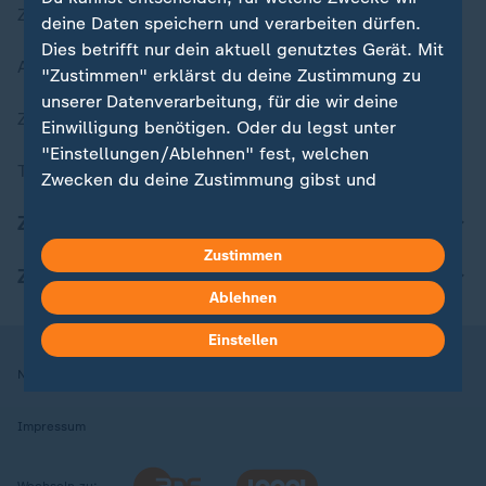
Zuletzt veröffentlicht
deine Daten speichern und verarbeiten dürfen.
Dies betrifft nur dein aktuell genutztes Gerät. Mit
Aktuelle Sendungs-Videos
"Zustimmen" erklärst du deine Zustimmung zu
unserer Datenverarbeitung, für die wir deine
ZDFheute Stories
Einwilligung benötigen. Oder du legst unter
"Einstellungen/Ablehnen" fest, welchen
Themen im Überblick
Zwecken du deine Zustimmung gibst und
welchen nicht. Deine Datenschutzeinstellungen
ZDFheute Update
kannst du jederzeit mit Wirkung für die Zukunft
Zustimmen
in deinen Einstellungen widerrufen oder ändern.
ZDFheute Apps
Ablehnen
Hier findest du das Impressum.
Weitere Informationen findest du in unserer
Einstellen
Datenschutzerklärung.
Nutzungsbedingungen
Datenschutz
Datenschutzeinstellungen
Impressum