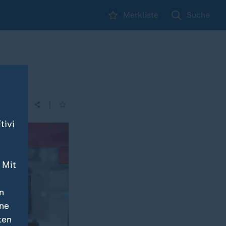
Merkliste
Suche
|
tivi
 Mit
n
ine
ten