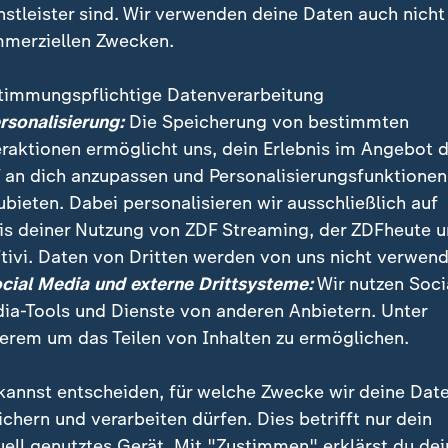
nstleister sind. Wir verwenden deine Daten auch nicht
merziellen Zwecken.
timmungspflichtige Datenverarbeitung
ersonalisierung:
Die Speicherung von bestimmten
eraktionen ermöglicht uns, dein Erlebnis im Angebot 
 an dich anzupassen und Personalisierungsfunktionen
ubieten. Dabei personalisieren wir ausschließlich auf
is deiner Nutzung von ZDF Streaming, der ZDFheute 
he Einheit und trotzdem nicht geeint? Noch immer w
tivi. Daten von Dritten werden von uns nicht verwend
 Deutschland" wahrgenommen, kritisiert Journalistin 
ocial Media und externe Drittsysteme:
Wir nutzen Soci
".
ia-Tools und Dienste von anderen Anbietern. Unter
erem um das Teilen von Inhalten zu ermöglichen.
kannst entscheiden, für welche Zwecke wir deine Dat
ichern und verarbeiten dürfen. Dies betrifft nur dein
uell genutztes Gerät. Mit "Zustimmen" erklärst du dei