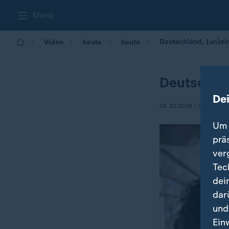
Menü
Deutschland, (un)ei
Video
heute
heute
Deutschlan
De
04.10.2018 | 06:54
Um 
prä
ver
Tec
dei
dar
und
Ein