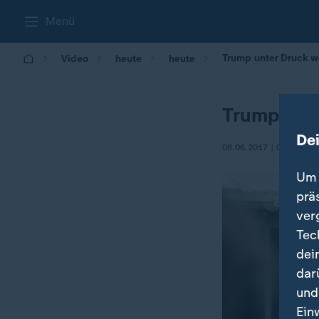
Menü
Trump unter Druck 
Video
heute
heute
Trump unt
De
08.06.2017 | 09:35
Um 
prä
ver
Tec
dei
dar
und
Ein