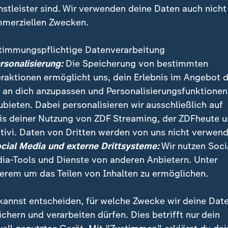
nstleister sind. Wir verwenden deine Daten auch nicht
merziellen Zwecken.
timmungspflichtige Datenverarbeitung
ersonalisierung:
Die Speicherung von bestimmten
eraktionen ermöglicht uns, dein Erlebnis im Angebot 
 an dich anzupassen und Personalisierungsfunktionen
ubieten. Dabei personalisieren wir ausschließlich auf
is deiner Nutzung von ZDF Streaming, der ZDFheute 
 Ex-FBI-Chefs Comey zur Russland-Affäre liegt dem
tivi. Daten von Dritten werden von uns nicht verwend
sschuss des Senats vor und belastet Trump schwer.
ocial Media und externe Drittsysteme:
Wir nutzen Soci
eute mit großer Spannung erwartet, da sie Auswirku
ia-Tools und Dienste von anderen Anbietern. Unter
 haben könnte.
erem um das Teilen von Inhalten zu ermöglichen.
kannst entscheiden, für welche Zwecke wir deine Dat
ichern und verarbeiten dürfen. Dies betrifft nur dein