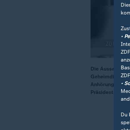
Die
kom
Zus
• P
Int
ZDF
anz
Bas
Die Aussage des
ZDF
Geheimdienstau
00:10
01:32
• S
Anhörung wird h
Med
Präsidentschaft
and
Du 
spe