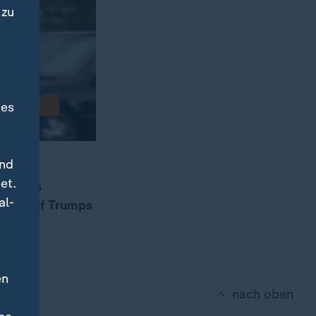
 zu
des
und
et.
 Comeys
al-
ngen auf Trumps
en
nach oben