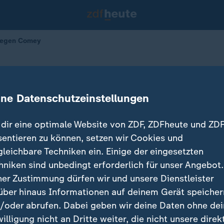
wegen Comey
er Druck wegen Comey
ine Datenschutzeinstellungen
dir eine optimale Website von ZDF, ZDFheute und ZDF
sentieren zu können, setzen wir Cookies und
gleichbare Techniken ein. Einige der eingesetzten
hniken sind unbedingt erforderlich für unser Angebot.
ner Zustimmung dürfen wir und unsere Dienstleister
über hinaus Informationen auf deinem Gerät speicher
/oder abrufen. Dabei geben wir deine Daten ohne de
willigung nicht an Dritte weiter, die nicht unsere direk