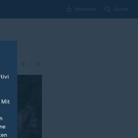
Merkliste
Suche
|
tivi
 Mit
n
ine
ten