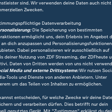
nstleister sind. Wir verwenden deine Daten auch nicht
merziellen Zwecken.
timmungspflichtige Datenverarbeitung
ersonalisierung:
Die Speicherung von bestimmten
eraktionen ermöglicht uns, dein Erlebnis im Angebot 
 an dich anzupassen und Personalisierungsfunktionen
ubieten. Dabei personalisieren wir ausschließlich auf
is deiner Nutzung von ZDF Streaming, der ZDFheute 
t an das Selbstbewusstsein der SPD. "Ich lasse mir di
tivi. Daten von Dritten werden von uns nicht verwend
 von Menschen wie Herrn Dobrindt, ich habe einen a
ocial Media und externe Drittsysteme:
Wir nutzen Soci
ia-Tools und Dienste von anderen Anbietern. Unter
erem um das Teilen von Inhalten zu ermöglichen.
kannst entscheiden, für welche Zwecke wir deine Dat
ichern und verarbeiten dürfen. Dies betrifft nur dein
uell genutztes Gerät. Mit "Zustimmen" erklärst du dei