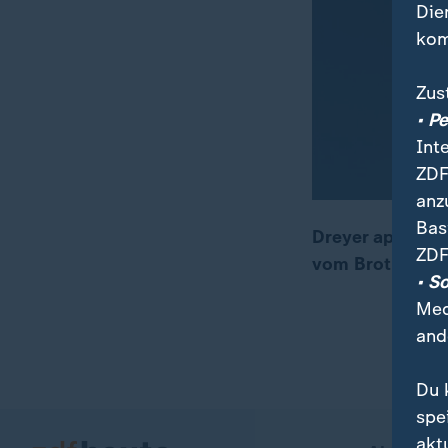
Die
kom
Zus
• P
Int
ZDF
anz
Bas
Dreyer appellier
ZDF
vom Brot nehmen
00:08
00:40
• S
Med
and
Du 
spe
akt