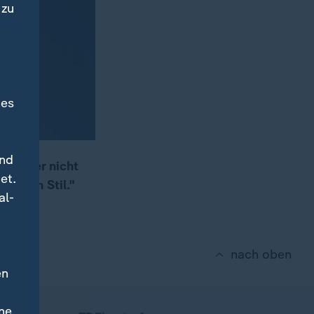
 zu
des
und
e Butter nicht
et.
nderen Stil."
al-
nach oben
en
ne