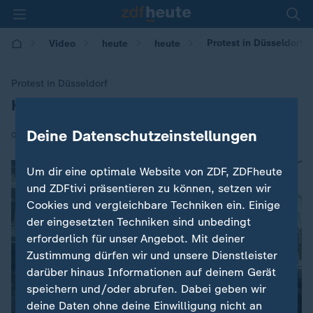
Protest in Düsseldorf
Video
heute
heute
Protest in Düsseldorf
Kurden demonstrieren gegen Erdogan
:
Deine Datenschutzeinstellungen
|
04.11.2017 | 12:39
Um dir eine optimale Website von ZDF, ZDFheute
und ZDFtivi präsentieren zu können, setzen wir
Cookies und vergleichbare Techniken ein. Einige
der eingesetzten Techniken sind unbedingt
erforderlich für unser Angebot. Mit deiner
Zustimmung dürfen wir und unsere Dienstleister
darüber hinaus Informationen auf deinem Gerät
speichern und/oder abrufen. Dabei geben wir
deine Daten ohne deine Einwilligung nicht an