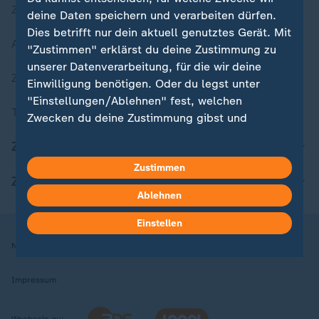
Zuletzt veröffentlicht
deine Daten speichern und verarbeiten dürfen.
Dies betrifft nur dein aktuell genutztes Gerät. Mit
Aktuelle Sendungs-Videos
"Zustimmen" erklärst du deine Zustimmung zu
unserer Datenverarbeitung, für die wir deine
ZDFheute Stories
Einwilligung benötigen. Oder du legst unter
"Einstellungen/Ablehnen" fest, welchen
Themen im Überblick
Zwecken du deine Zustimmung gibst und
welchen nicht. Deine Datenschutzeinstellungen
ZDFheute Update
kannst du jederzeit mit Wirkung für die Zukunft
Zustimmen
in deinen Einstellungen widerrufen oder ändern.
ZDFheute Apps
Ablehnen
Hier findest du das Impressum.
Weitere Informationen findest du in unserer
Einstellen
Datenschutzerklärung.
Nutzungsbedingungen
Datenschutz
Datenschutzeinstellungen
Impressum