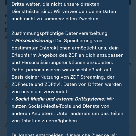
Dritte weiter, die nicht unsere direkten
Dienstleister sind. Wir verwenden deine Daten
Mehrere hundert Kurden haben in Düsseldorf gegen
auch nicht zu kommerziellen Zwecken.
den türkischen Präsidenten Erdogan demonstriert.
00:06
Beteiligt waren auch Gruppen, die der verbotenen
Zustimmungspflichtige Datenverarbeitung
Arbeiterpartei PKK nahestehen.
• Personalisierung:
Die Speicherung von
bestimmten Interaktionen ermöglicht uns, dein
Erlebnis im Angebot des ZDF an dich anzupassen
und Personalisierungsfunktionen anzubieten.
nach oben
Dabei personalisieren wir ausschließlich auf
Basis deiner Nutzung von ZDF Streaming, der
ZDFheute und ZDFtivi. Daten von Dritten werden
von uns nicht verwendet.
• Social Media und externe Drittsysteme:
Wir
nutzen Social-Media-Tools und Dienste von
anderen Anbietern. Unter anderem um das Teilen
von Inhalten zu ermöglichen.
Aktuell bei ZDFheute
Du kannst entscheiden, für welche Zwecke wir