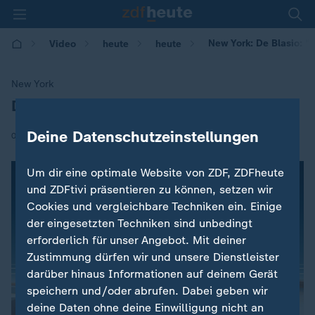
New York: De Blasio: "F
Video
heute
heute
New York
De Blasio: "Feige Terrortat"
:
Deine Datenschutzeinstellungen
|
01.11.2017 | 15:40
Um dir eine optimale Website von ZDF, ZDFheute
und ZDFtivi präsentieren zu können, setzen wir
Cookies und vergleichbare Techniken ein. Einige
der eingesetzten Techniken sind unbedingt
erforderlich für unser Angebot. Mit deiner
Zustimmung dürfen wir und unsere Dienstleister
darüber hinaus Informationen auf deinem Gerät
speichern und/oder abrufen. Dabei geben wir
deine Daten ohne deine Einwilligung nicht an