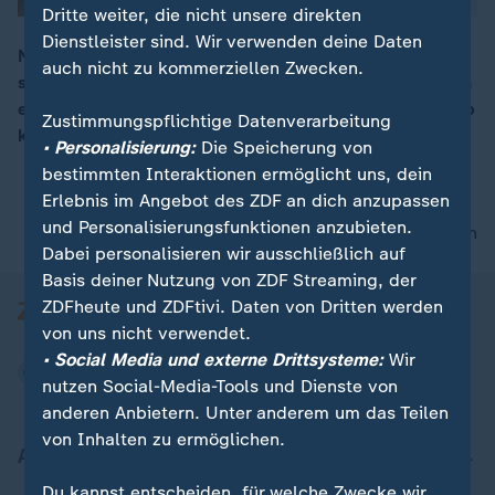
Dritte weiter, die nicht unsere direkten
Dienstleister sind. Wir verwenden deine Daten
Nach dem Anschlag von New York mit acht Toten
auch nicht zu kommerziellen Zwecken.
spricht der Bürgermeister der Stadt, Bill de Blasio, von
00:05
einer „besonders feigen Terrortat“. US-Präsident Trump
Zustimmungspflichtige Datenverarbeitung
kündigte eine Änderung der Visa-Politik an.
• Personalisierung:
Die Speicherung von
bestimmten Interaktionen ermöglicht uns, dein
Erlebnis im Angebot des ZDF an dich anzupassen
und Personalisierungsfunktionen anzubieten.
nach oben
Dabei personalisieren wir ausschließlich auf
Basis deiner Nutzung von ZDF Streaming, der
ZDFheute und ZDFtivi. Daten von Dritten werden
von uns nicht verwendet.
• Social Media und externe Drittsysteme:
Wir
nutzen Social-Media-Tools und Dienste von
anderen Anbietern. Unter anderem um das Teilen
von Inhalten zu ermöglichen.
Aktuell bei ZDFheute
Du kannst entscheiden, für welche Zwecke wir