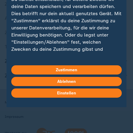
Zuletzt veröffentlicht
deine Daten speichern und verarbeiten dürfen.
Dies betrifft nur dein aktuell genutztes Gerät. Mit
Aktuelle Sendungs-Videos
"Zustimmen" erklärst du deine Zustimmung zu
unserer Datenverarbeitung, für die wir deine
ZDFheute Stories
Einwilligung benötigen. Oder du legst unter
"Einstellungen/Ablehnen" fest, welchen
Themen im Überblick
Zwecken du deine Zustimmung gibst und
welchen nicht. Deine Datenschutzeinstellungen
ZDFheute Update
kannst du jederzeit mit Wirkung für die Zukunft
Zustimmen
in deinen Einstellungen widerrufen oder ändern.
ZDFheute Apps
Ablehnen
Hier findest du das Impressum.
Weitere Informationen findest du in unserer
Einstellen
Datenschutzerklärung.
Nutzungsbedingungen
Datenschutz
Datenschutzeinstellungen
Impressum