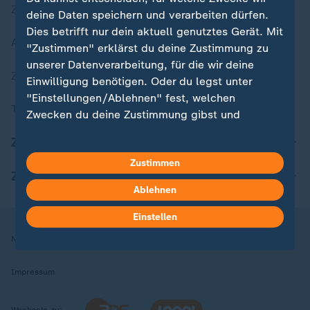
Zuletzt veröffentlicht
deine Daten speichern und verarbeiten dürfen.
Dies betrifft nur dein aktuell genutztes Gerät. Mit
Aktuelle Sendungs-Videos
"Zustimmen" erklärst du deine Zustimmung zu
unserer Datenverarbeitung, für die wir deine
ZDFheute Stories
Einwilligung benötigen. Oder du legst unter
"Einstellungen/Ablehnen" fest, welchen
Themen im Überblick
Zwecken du deine Zustimmung gibst und
welchen nicht. Deine Datenschutzeinstellungen
ZDFheute Update
kannst du jederzeit mit Wirkung für die Zukunft
Zustimmen
in deinen Einstellungen widerrufen oder ändern.
ZDFheute Apps
Ablehnen
Hier findest du das Impressum.
Weitere Informationen findest du in unserer
Einstellen
Datenschutzerklärung.
Nutzungsbedingungen
Datenschutz
Datenschutzeinstellungen
Impressum