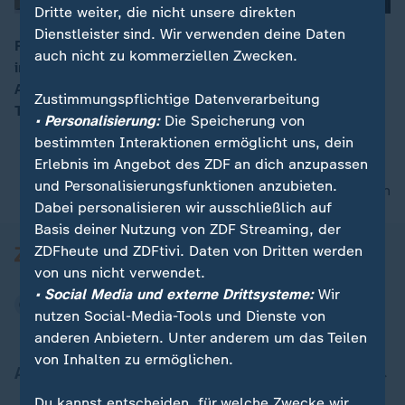
Dritte weiter, die nicht unsere direkten
Dienstleister sind. Wir verwenden deine Daten
Rund eineinhalb Stunden nach Beginn des Anschlags
auch nicht zu kommerziellen Zwecken.
in Halle wurde der Täter festgenommen. Sachsen-
00:05
Anhalts Innenminister Stahlknecht zeichnet den
Zustimmungspflichtige Datenverarbeitung
Tathergang nach.
• Personalisierung:
Die Speicherung von
bestimmten Interaktionen ermöglicht uns, dein
Erlebnis im Angebot des ZDF an dich anzupassen
und Personalisierungsfunktionen anzubieten.
nach oben
Dabei personalisieren wir ausschließlich auf
Basis deiner Nutzung von ZDF Streaming, der
ZDFheute und ZDFtivi. Daten von Dritten werden
von uns nicht verwendet.
• Social Media und externe Drittsysteme:
Wir
nutzen Social-Media-Tools und Dienste von
anderen Anbietern. Unter anderem um das Teilen
von Inhalten zu ermöglichen.
Aktuell bei ZDFheute
Du kannst entscheiden, für welche Zwecke wir