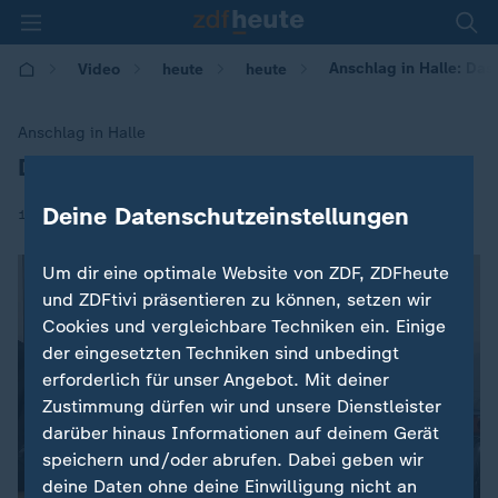
Anschlag in Halle: Das
Video
heute
heute
Anschlag in Halle
Das Minutenprotokoll des Tathergangs
:
Deine Datenschutzeinstellungen
|
10.10.2019 | 16:56
Um dir eine optimale Website von ZDF, ZDFheute
und ZDFtivi präsentieren zu können, setzen wir
Cookies und vergleichbare Techniken ein. Einige
der eingesetzten Techniken sind unbedingt
erforderlich für unser Angebot. Mit deiner
Zustimmung dürfen wir und unsere Dienstleister
darüber hinaus Informationen auf deinem Gerät
speichern und/oder abrufen. Dabei geben wir
deine Daten ohne deine Einwilligung nicht an