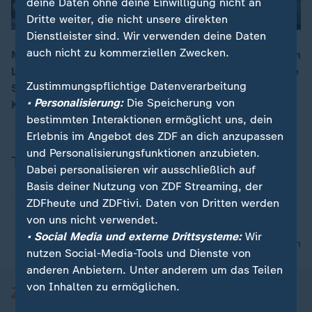
deine Daten ohne deine Einwilligung nicht an
Dritte weiter, die nicht unsere direkten
Dienstleister sind. Wir verwenden deine Daten
auch nicht zu kommerziellen Zwecken.
Medizinisches Personal arbeitet in der Corona-Krise am
Limit. Warum Applaus und ein versprochener Bonus die
00:16
Zustimmungspflichtige Datenverarbeitung
Situation nicht viel verbessern, erklärt
• Personalisierung:
Die Speicherung von
Krankenpflegerin Nina Böhmer.
bestimmten Interaktionen ermöglicht uns, dein
Erlebnis im Angebot des ZDF an dich anzupassen
und Personalisierungsfunktionen anzubieten.
Thema
Dabei personalisieren wir ausschließlich auf
Basis deiner Nutzung von ZDF Streaming, der
Coronavirus
ZDFheute und ZDFtivi. Daten von Dritten werden
von uns nicht verwendet.
• Social Media und externe Drittsysteme:
Wir
nach oben
nutzen Social-Media-Tools und Dienste von
anderen Anbietern. Unter anderem um das Teilen
von Inhalten zu ermöglichen.