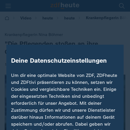
Krankenpflegerin Böhm
Video
heute
heute
Krankenpflegerin Nina Böhmer
"Die Pflegenden stoßen an ihre
:
Grenzen"
Deine Datenschutzeinstellungen
|
12.12.2020 | 10:51
Um dir eine optimale Website von ZDF, ZDFheute
und ZDFtivi präsentieren zu können, setzen wir
Cookies und vergleichbare Techniken ein. Einige
der eingesetzten Techniken sind unbedingt
erforderlich für unser Angebot. Mit deiner
Zustimmung dürfen wir und unsere Dienstleister
darüber hinaus Informationen auf deinem Gerät
speichern und/oder abrufen. Dabei geben wir