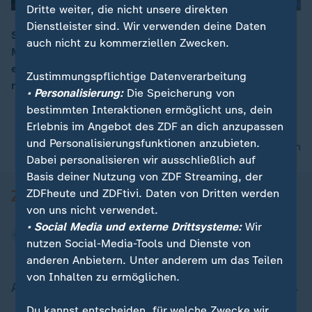
Dritte weiter, die nicht unsere direkten
Dienstleister sind. Wir verwenden deine Daten
Sturmtief Burglind zieht über Deutschland hinweg. Im
auch nicht zu kommerziellen Zwecken.
Münsterland entgleiste ein Zug, nachdem er gegen
einen entwurzelten Baum gefahren war. Verletzt wurde
Zustimmungspflichtige Datenverarbeitung
niemand.
• Personalisierung:
Die Speicherung von
bestimmten Interaktionen ermöglicht uns, dein
Erlebnis im Angebot des ZDF an dich anzupassen
und Personalisierungsfunktionen anzubieten.
nach oben
Dabei personalisieren wir ausschließlich auf
Basis deiner Nutzung von ZDF Streaming, der
ZDFheute und ZDFtivi. Daten von Dritten werden
von uns nicht verwendet.
• Social Media und externe Drittsysteme:
Wir
nutzen Social-Media-Tools und Dienste von
anderen Anbietern. Unter anderem um das Teilen
von Inhalten zu ermöglichen.
Aktuell bei ZDFheute
Du kannst entscheiden, für welche Zwecke wir