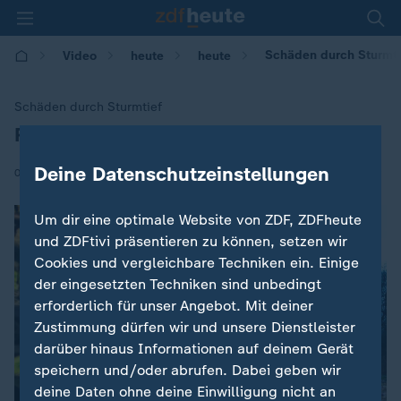
Schäden durch Sturmtie
Video
heute
heute
Schäden durch Sturmtief
Regionalzug entgleist
:
Deine Datenschutzeinstellungen
|
03.01.2018 | 16:52
Um dir eine optimale Website von ZDF, ZDFheute
und ZDFtivi präsentieren zu können, setzen wir
Cookies und vergleichbare Techniken ein. Einige
der eingesetzten Techniken sind unbedingt
Es ist ein Fehler aufgetreten. Versuche
erforderlich für unser Angebot. Mit deiner
es später noch einmal. Errorcode:1
Zustimmung dürfen wir und unsere Dienstleister
darüber hinaus Informationen auf deinem Gerät
speichern und/oder abrufen. Dabei geben wir
deine Daten ohne deine Einwilligung nicht an