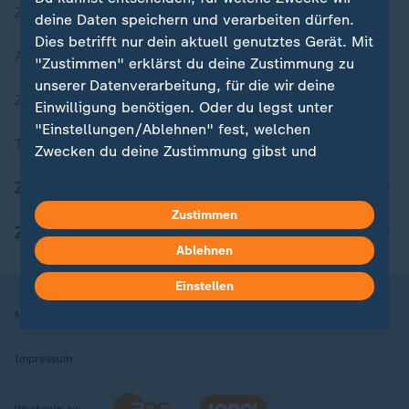
Zuletzt veröffentlicht
deine Daten speichern und verarbeiten dürfen.
Dies betrifft nur dein aktuell genutztes Gerät. Mit
Aktuelle Sendungs-Videos
"Zustimmen" erklärst du deine Zustimmung zu
unserer Datenverarbeitung, für die wir deine
ZDFheute Stories
Einwilligung benötigen. Oder du legst unter
"Einstellungen/Ablehnen" fest, welchen
Themen im Überblick
Zwecken du deine Zustimmung gibst und
welchen nicht. Deine Datenschutzeinstellungen
ZDFheute Update
kannst du jederzeit mit Wirkung für die Zukunft
Zustimmen
in deinen Einstellungen widerrufen oder ändern.
ZDFheute Apps
Ablehnen
Hier findest du das Impressum.
Weitere Informationen findest du in unserer
Einstellen
Datenschutzerklärung.
Nutzungsbedingungen
Datenschutz
Datenschutzeinstellungen
Impressum