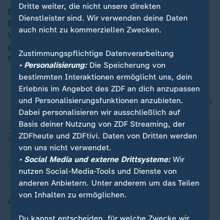
Dritte weiter, die nicht unsere direkten
Die rheinland-pfälzische Ministerpräsidentin Malu
Dienstleister sind. Wir verwenden deine Daten
Dreyer sagte, die SPD müsse in der Opposition
00:05
auch nicht zu kommerziellen Zwecken.
Verantwortung übernehmen. Die Partei sei mit einem
geschlossenen Programm und einem "super
Zustimmungspflichtige Datenverarbeitung
Spitzenkandidaten" in den Wahlkampf gegangen.
• Personalisierung:
Die Speicherung von
bestimmten Interaktionen ermöglicht uns, dein
Erlebnis im Angebot des ZDF an dich anzupassen
und Personalisierungsfunktionen anzubieten.
nach oben
Dabei personalisieren wir ausschließlich auf
Basis deiner Nutzung von ZDF Streaming, der
ZDFheute und ZDFtivi. Daten von Dritten werden
von uns nicht verwendet.
• Social Media und externe Drittsysteme:
Wir
nutzen Social-Media-Tools und Dienste von
anderen Anbietern. Unter anderem um das Teilen
von Inhalten zu ermöglichen.
Aktuell bei ZDFheute
Du kannst entscheiden, für welche Zwecke wir