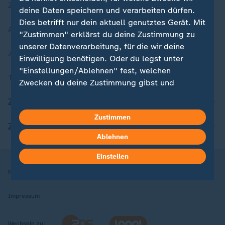
Zuletzt veröffentlicht
deine Daten speichern und verarbeiten dürfen.
Dies betrifft nur dein aktuell genutztes Gerät. Mit
Aktuelle Sendungs-Videos
"Zustimmen" erklärst du deine Zustimmung zu
unserer Datenverarbeitung, für die wir deine
ZDFheute Stories
Einwilligung benötigen. Oder du legst unter
"Einstellungen/Ablehnen" fest, welchen
Themen im Überblick
Zwecken du deine Zustimmung gibst und
welchen nicht. Deine Datenschutzeinstellungen
ZDFheute Update
kannst du jederzeit mit Wirkung für die Zukunft
Zustimmen
in deinen Einstellungen widerrufen oder ändern.
ZDFheute Apps
Ablehnen
Hier findest du das Impressum.
Weitere Informationen findest du in unserer
Einstellen
Datenschutzerklärung.
Nutzungsbedingungen
Datenschutz
Datenschutzeinstellungen
Impressum
Wechseln zu: