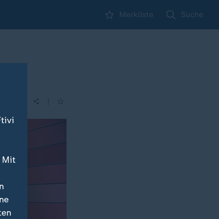
Merkliste
Suche
|
tivi
 Mit
n
ine
ten