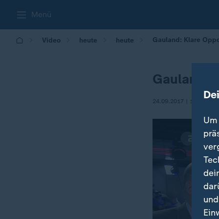
Menü
Gauland: Klare Oppos
Video
heute
heute
Gauland: K
De
24.09.2017 | 19:14
Um 
prä
ver
Tec
dei
dar
und
Ein