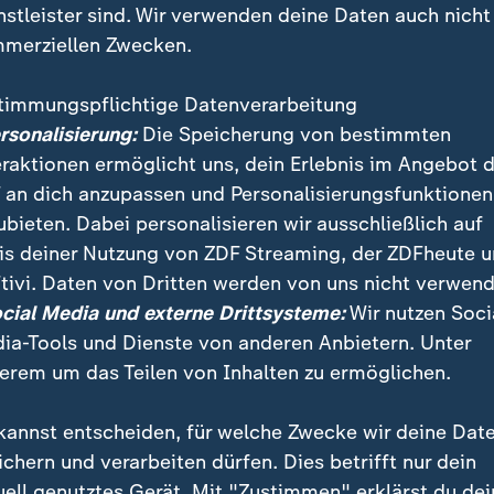
nstleister sind. Wir verwenden deine Daten auch nicht
merziellen Zwecken.
timmungspflichtige Datenverarbeitung
ersonalisierung:
Die Speicherung von bestimmten
eraktionen ermöglicht uns, dein Erlebnis im Angebot 
 an dich anzupassen und Personalisierungsfunktionen
ubieten. Dabei personalisieren wir ausschließlich auf
is deiner Nutzung von ZDF Streaming, der ZDFheute 
idat Gauland kündigt an, dass die Partei eine deutlic
tivi. Daten von Dritten werden von uns nicht verwend
tik betreiben werde. "Wir werden den Bundestag wied
ocial Media und externe Drittsysteme:
Wir nutzen Soci
aftlicher Debatte machen."
ia-Tools und Dienste von anderen Anbietern. Unter
erem um das Teilen von Inhalten zu ermöglichen.
kannst entscheiden, für welche Zwecke wir deine Dat
ichern und verarbeiten dürfen. Dies betrifft nur dein
uell genutztes Gerät. Mit "Zustimmen" erklärst du dei