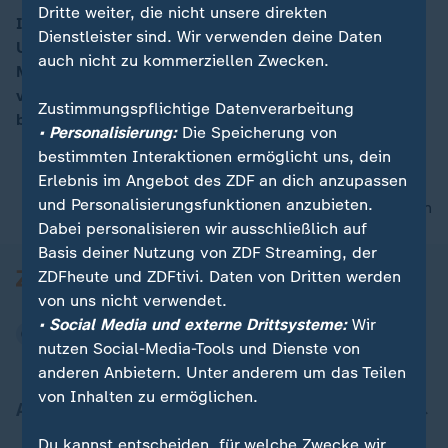
Dritte weiter, die nicht unsere direkten
In Markgröningen sind bei einem Brand in einer
Dienstleister sind. Wir verwenden deine Daten
Unterkunft für Asylbewerber und Obdachlose zwei
00:07
auch nicht zu kommerziellen Zwecken.
Menschen ums Leben gekommen, drei weitere wurden
verletzt. Zu den Hintergründen ist noch nichts
Zustimmungspflichtige Datenverarbeitung
bekannt.
• Personalisierung:
Die Speicherung von
bestimmten Interaktionen ermöglicht uns, dein
Erlebnis im Angebot des ZDF an dich anzupassen
und Personalisierungsfunktionen anzubieten.
nach oben
Dabei personalisieren wir ausschließlich auf
Basis deiner Nutzung von ZDF Streaming, der
ZDFheute und ZDFtivi. Daten von Dritten werden
von uns nicht verwendet.
• Social Media und externe Drittsysteme:
Wir
nutzen Social-Media-Tools und Dienste von
anderen Anbietern. Unter anderem um das Teilen
von Inhalten zu ermöglichen.
Aktuell bei ZDFheute
Du kannst entscheiden, für welche Zwecke wir