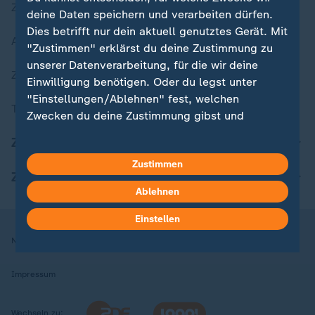
Zuletzt veröffentlicht
deine Daten speichern und verarbeiten dürfen.
Dies betrifft nur dein aktuell genutztes Gerät. Mit
Aktuelle Sendungs-Videos
"Zustimmen" erklärst du deine Zustimmung zu
unserer Datenverarbeitung, für die wir deine
ZDFheute Stories
Einwilligung benötigen. Oder du legst unter
"Einstellungen/Ablehnen" fest, welchen
Themen im Überblick
Zwecken du deine Zustimmung gibst und
welchen nicht. Deine Datenschutzeinstellungen
ZDFheute Update
kannst du jederzeit mit Wirkung für die Zukunft
Zustimmen
in deinen Einstellungen widerrufen oder ändern.
ZDFheute Apps
Ablehnen
Hier findest du das Impressum.
Weitere Informationen findest du in unserer
Einstellen
Datenschutzerklärung.
Nutzungsbedingungen
Datenschutz
Datenschutzeinstellungen
Impressum
Wechseln zu: