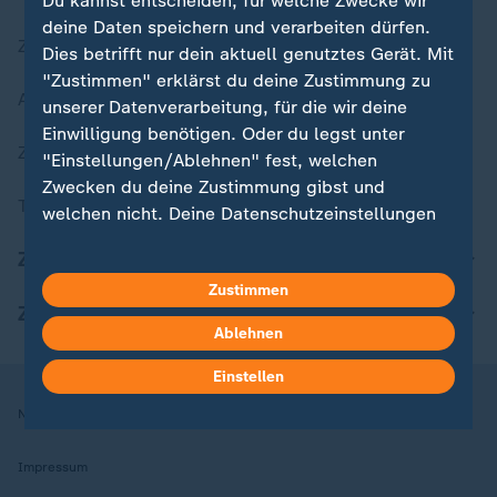
Du kannst entscheiden, für welche Zwecke wir
deine Daten speichern und verarbeiten dürfen.
Zuletzt veröffentlicht
Dies betrifft nur dein aktuell genutztes Gerät. Mit
"Zustimmen" erklärst du deine Zustimmung zu
Aktuelle Sendungs-Videos
unserer Datenverarbeitung, für die wir deine
Einwilligung benötigen. Oder du legst unter
ZDFheute Stories
"Einstellungen/Ablehnen" fest, welchen
Zwecken du deine Zustimmung gibst und
Themen im Überblick
welchen nicht. Deine Datenschutzeinstellungen
kannst du jederzeit mit Wirkung für die Zukunft
ZDFheute Update
in deinen Einstellungen widerrufen oder ändern.
Zustimmen
ZDFheute Apps
Hier findest du das Impressum.
Ablehnen
Weitere Informationen findest du in unserer
Datenschutzerklärung.
Einstellen
Nutzungsbedingungen
Datenschutz
Datenschutzeinstellungen
Impressum