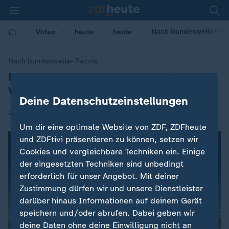
Nach bundesweiter Raz
Video
heute
heute
Nach bundesweiter Razzia
BKA warnt vor Kinderpornografie-
:
Verbreitung
Deine Datenschutzeinstellungen
|
28.10.2019 | 15:27
Um dir eine optimale Website von ZDF, ZDFheute
und ZDFtivi präsentieren zu können, setzen wir
Cookies und vergleichbare Techniken ein. Einige
der eingesetzten Techniken sind unbedingt
erforderlich für unser Angebot. Mit deiner
Zustimmung dürfen wir und unsere Dienstleister
darüber hinaus Informationen auf deinem Gerät
speichern und/oder abrufen. Dabei geben wir
deine Daten ohne deine Einwilligung nicht an