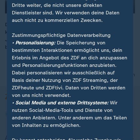
Dritte weiter, die nicht unsere direkten
Dienstleister sind. Wir verwenden deine Daten
00:05
auch nicht zu kommerziellen Zwecken.
Das Bundeskriminalamt hat vor der Verbreitung
kinderpornografischer Dateien unter Kindern und
Zustimmungspflichtige Datenverarbeitung
Jugendlichen gewarnt. Hintergrund ist eine
• Personalisierung:
Die Speicherung von
bundesweite Razzia gegen 21 Verdächtige.
bestimmten Interaktionen ermöglicht uns, dein
Erlebnis im Angebot des ZDF an dich anzupassen
und Personalisierungsfunktionen anzubieten.
Dabei personalisieren wir ausschließlich auf
nach oben
Basis deiner Nutzung von ZDF Streaming, der
ZDFheute und ZDFtivi. Daten von Dritten werden
von uns nicht verwendet.
• Social Media und externe Drittsysteme:
Wir
nutzen Social-Media-Tools und Dienste von
anderen Anbietern. Unter anderem um das Teilen
von Inhalten zu ermöglichen.
Aktuell bei ZDFheute