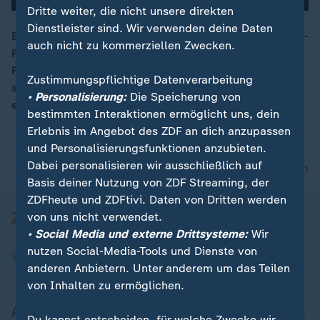
Dritte weiter, die nicht unsere direkten
Dienstleister sind. Wir verwenden deine Daten
Bei einer Rede auf dem Nato-Gipfel verspricht sich US-
auch nicht zu kommerziellen Zwecken.
Präsident Biden und nennt den ukrainischen
00:13
Präsidenten Selenskyj "Putin". Selenskyj reagiert sehr
Zustimmungspflichtige Datenverarbeitung
schlagfertig: "I am better". Hier die Szene im
• Personalisierung:
Die Speicherung von
englischen Original.
bestimmten Interaktionen ermöglicht uns, dein
Erlebnis im Angebot des ZDF an dich anzupassen
und Personalisierungsfunktionen anzubieten.
Dabei personalisieren wir ausschließlich auf
nach oben
Basis deiner Nutzung von ZDF Streaming, der
ZDFheute und ZDFtivi. Daten von Dritten werden
von uns nicht verwendet.
• Social Media und externe Drittsysteme:
Wir
nutzen Social-Media-Tools und Dienste von
anderen Anbietern. Unter anderem um das Teilen
von Inhalten zu ermöglichen.
Aktuell bei ZDFheute
Du kannst entscheiden, für welche Zwecke wir