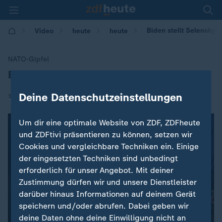
Biden stellt Selenskyj 
Video
heute
heute
NATO-Gipfel
Biden stellt Selenskyj als "Putin" vor
:
|
Deine Datenschutzeinstellungen
12.07.2024 | 09:12
Um dir eine optimale Website von ZDF, ZDFheute
und ZDFtivi präsentieren zu können, setzen wir
Cookies und vergleichbare Techniken ein. Einige
der eingesetzten Techniken sind unbedingt
erforderlich für unser Angebot. Mit deiner
Zustimmung dürfen wir und unsere Dienstleister
darüber hinaus Informationen auf deinem Gerät
speichern und/oder abrufen. Dabei geben wir
deine Daten ohne deine Einwilligung nicht an