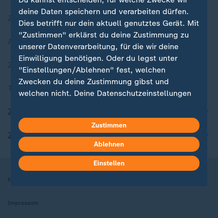
deine Daten speichern und verarbeiten dürfen.
Zuletzt veröffentlicht
Dies betrifft nur dein aktuell genutztes Gerät. Mit
"Zustimmen" erklärst du deine Zustimmung zu
Aktuelle Sendungs-Videos
unserer Datenverarbeitung, für die wir deine
Einwilligung benötigen. Oder du legst unter
ZDFheute Stories
"Einstellungen/Ablehnen" fest, welchen
Zwecken du deine Zustimmung gibst und
Themen im Überblick
welchen nicht. Deine Datenschutzeinstellungen
kannst du jederzeit mit Wirkung für die Zukunft
ZDFheute Update
in deinen Einstellungen widerrufen oder ändern.
Zustimmen
ZDFheute Apps
Hier findest du das Impressum.
Ablehnen
Weitere Informationen findest du in unserer
Datenschutzerklärung.
Einstellen
Nutzungsbedingungen
Datenschutz
Datenschutzeinstellungen
Impressum