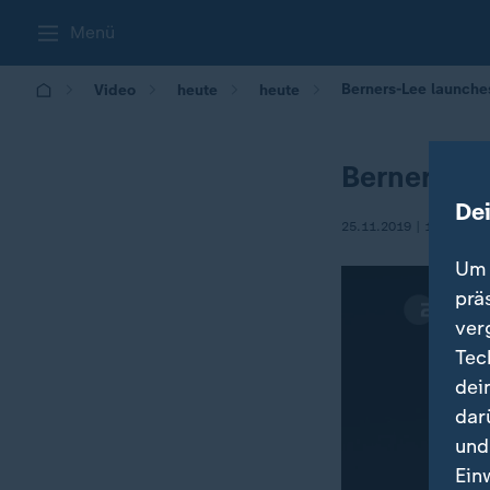
Menü
Berners-Lee launche
Video
heute
heute
Berners-Le
De
25.11.2019 | 16:00
Um 
prä
ver
Tec
dei
dar
und
Ein