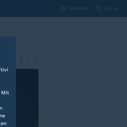
Merkliste
Suche
|
tivi
 Mit
n
ine
ten