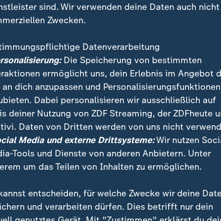
nstleister sind. Wir verwenden deine Daten auch nicht
merziellen Zwecken.
timmungspflichtige Datenverarbeitung
ersonalisierung:
Die Speicherung von bestimmten
eraktionen ermöglicht uns, dein Erlebnis im Angebot 
 an dich anzupassen und Personalisierungsfunktionen
ubieten. Dabei personalisieren wir ausschließlich auf
is deiner Nutzung von ZDF Streaming, der ZDFheute 
ormationen, Propaganda: Der Gründer des Webs, Tim 
tivi. Daten von Dritten werden von uns nicht verwend
n einem Scheideweg. In Berlin veröffentlicht er einen
ocial Media und externe Drittsysteme:
Wir nutzen Soci
trag fürs Web. Sehen Sie hier seine Rede im englische
ia-Tools und Dienste von anderen Anbietern. Unter
erem um das Teilen von Inhalten zu ermöglichen.
kannst entscheiden, für welche Zwecke wir deine Dat
ichern und verarbeiten dürfen. Dies betrifft nur dein
uell genutztes Gerät. Mit "Zustimmen" erklärst du dei