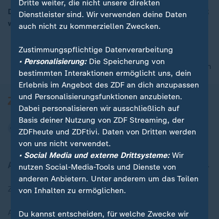
Dritte weiter, die nicht unsere direkten
Die für 2017 angepeilte Eröffnung des Flughafens BER
Dienstleister sind. Wir verwenden deine Daten
wird erneut verschoben.
auch nicht zu kommerziellen Zwecken.
00:05
Zustimmungspflichtige Datenverarbeitung
• Personalisierung:
Die Speicherung von
nach oben
bestimmten Interaktionen ermöglicht uns, dein
Erlebnis im Angebot des ZDF an dich anzupassen
und Personalisierungsfunktionen anzubieten.
Dabei personalisieren wir ausschließlich auf
Basis deiner Nutzung von ZDF Streaming, der
ZDFheute und ZDFtivi. Daten von Dritten werden
von uns nicht verwendet.
• Social Media und externe Drittsysteme:
Wir
Aktuell bei ZDFheute
nutzen Social-Media-Tools und Dienste von
anderen Anbietern. Unter anderem um das Teilen
Zuletzt veröffentlicht
von Inhalten zu ermöglichen.
Aktuelle Sendungs-Videos
Du kannst entscheiden, für welche Zwecke wir