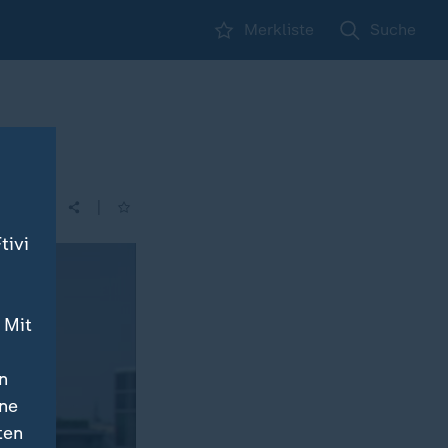
Merkliste
Suche
|
tivi
 Mit
n
ine
ten