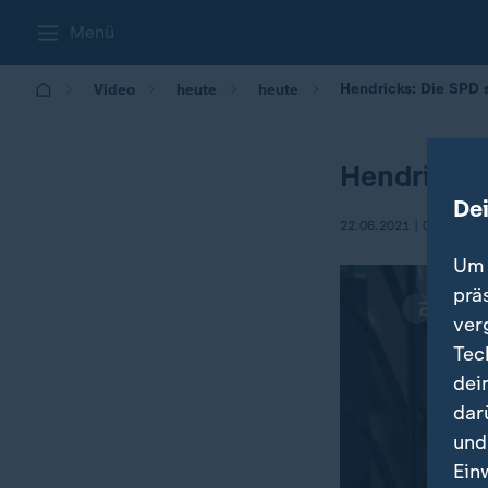
Menü
Hendricks: Die SPD s
Video
heute
heute
Hendricks:
De
22.06.2021 | 06:00
Um 
prä
ver
Tec
dei
dar
und
Ein