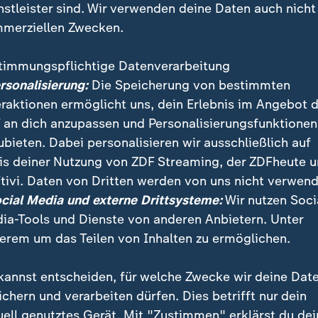
nstleister sind. Wir verwenden deine Daten auch nicht
merziellen Zwecken.
timmungspflichtige Datenverarbeitung
ersonalisierung:
Die Speicherung von bestimmten
eraktionen ermöglicht uns, dein Erlebnis im Angebot 
 an dich anzupassen und Personalisierungsfunktionen
ubieten. Dabei personalisieren wir ausschließlich auf
is deiner Nutzung von ZDF Streaming, der ZDFheute 
s war Ministerin, Abgeordnete und immer SPD-Politik
tivi. Daten von Dritten werden von uns nicht verwend
beiden Organisationen würde sie nie austreten, sagt s
ocial Media und externe Drittsysteme:
Wir nutzen Soci
ia-Tools und Dienste von anderen Anbietern. Unter
erem um das Teilen von Inhalten zu ermöglichen.
kannst entscheiden, für welche Zwecke wir deine Dat
ichern und verarbeiten dürfen. Dies betrifft nur dein
uell genutztes Gerät. Mit "Zustimmen" erklärst du dei