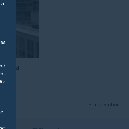
 zu
des
und
erin und
et.
ie.
al-
nach oben
en
ne