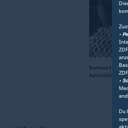
Die
kom
Zus
• P
Int
ZDF
anz
Bas
Barbara Hendrik
ZDF
Katholikin. Aus 
00:14
01:12
• S
Med
and
Du 
spe
akt