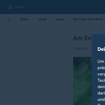
Menü
Am Ende ihrer Rede 
Video
heute
heute
Am Ende s
De
12.06.2021 | 19:34
Um 
prä
ver
Tec
dei
dar
und