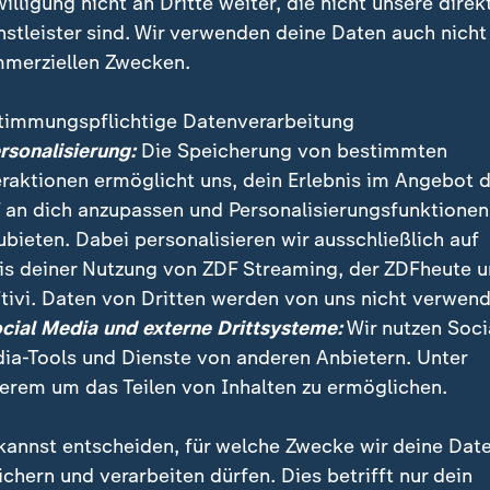
willigung nicht an Dritte weiter, die nicht unsere direk
nstleister sind. Wir verwenden deine Daten auch nicht
merziellen Zwecken.
timmungspflichtige Datenverarbeitung
ersonalisierung:
Die Speicherung von bestimmten
eraktionen ermöglicht uns, dein Erlebnis im Angebot 
 an dich anzupassen und Personalisierungsfunktionen
ubieten. Dabei personalisieren wir ausschließlich auf
e nach ihrer Rede auf dem Parteitag verlässt, ist das
is deiner Nutzung von ZDF Streaming, der ZDFheute 
", sagt Baerbock zu Habeck. Sie ärgert sich wohl über
tivi. Daten von Dritten werden von uns nicht verwend
ocial Media und externe Drittsysteme:
Wir nutzen Soci
ia-Tools und Dienste von anderen Anbietern. Unter
erem um das Teilen von Inhalten zu ermöglichen.
können Sie hier nachlesen:
kannst entscheiden, für welche Zwecke wir deine Dat
ändige Rede von Annalena Baerbock
ichern und verarbeiten dürfen. Dies betrifft nur dein