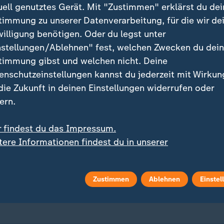
uell genutztes Gerät. Mit "Zustimmen" erklärst du dei
timmung zu unserer Datenverarbeitung, für die wir de
willigung benötigen. Oder du legst unter
nstellungen/Ablehnen" fest, welchen Zwecken du dei
timmung gibst und welchen nicht. Deine
enschutzeinstellungen kannst du jederzeit mit Wirkun
 die Zukunft in deinen Einstellungen widerrufen oder
ei ZDFheute
ZDFheute Update
ern.
eröffentlicht
E-Mail-Newsletter
r findest du das Impressum.
tere Informationen findest du in unserer
 Sendungs-Videos
Facebook Messenger
enschutzerklärung.
 Stories
WhatsApp-Channel
Zustimmen
Ablehnen
Einstel
m Überblick
ZDFheute Update Archiv