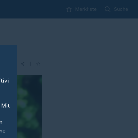
Merkliste
Suche
|
tivi
 Mit
n
ine