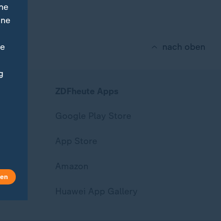
ne
ine
ne
nach oben
g
ZDFheute Apps
Google Play Store
App Store
Amazon
len
Huawei App Gallery