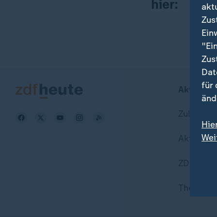
hier:
akt
Zus
Ein
"Ei
Zus
Dat
für
Aktuell b
änd
Zuletzt v
Hie
Wei
Aktuelle
Dat
ZDFheute
Themen i