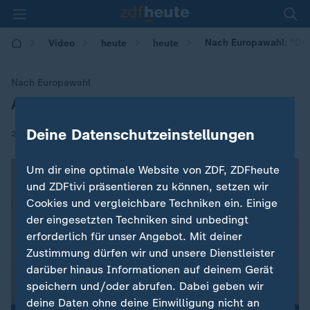
Nach Europawahl: "Die 
Video
heute
heute
Nach Europawahl
AKK: "Die CDU hat ihr Ziel erreicht"
:
Deine Datenschutzeinstellungen
|
26.05.2019 | 18:45
Um dir eine optimale Website von ZDF, ZDFheute
und ZDFtivi präsentieren zu können, setzen wir
Cookies und vergleichbare Techniken ein. Einige
der eingesetzten Techniken sind unbedingt
erforderlich für unser Angebot. Mit deiner
Zustimmung dürfen wir und unsere Dienstleister
darüber hinaus Informationen auf deinem Gerät
speichern und/oder abrufen. Dabei geben wir
deine Daten ohne deine Einwilligung nicht an