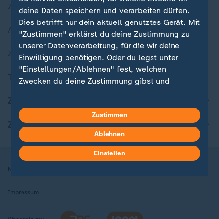
Zuletzt veröffentlicht
deine Daten speichern und verarbeiten dürfen.
Dies betrifft nur dein aktuell genutztes Gerät. Mit
Aktuelle Sendungs-Videos
"Zustimmen" erklärst du deine Zustimmung zu
unserer Datenverarbeitung, für die wir deine
ZDFheute Stories
Einwilligung benötigen. Oder du legst unter
"Einstellungen/Ablehnen" fest, welchen
Themen im Überblick
Zwecken du deine Zustimmung gibst und
welchen nicht. Deine Datenschutzeinstellungen
ZDFheute Update
kannst du jederzeit mit Wirkung für die Zukunft
Zustimmen
in deinen Einstellungen widerrufen oder ändern.
ZDFheute Apps
Ablehnen
Hier findest du das Impressum.
Weitere Informationen findest du in unserer
Einstellen
Datenschutzerklärung.
Nutzungsbedingungen
Datenschutz
Datenschutzeinstellungen
Impressum