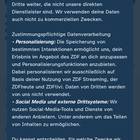
Dritte weiter, die nicht unsere direkten
Dienstleister sind. Wir verwenden deine Daten
CDU-Parteichefin Annegret Kramp-Karrenbauer zeigt
auch nicht zu kommerziellen Zwecken.
sich zufrieden: Das Wahlergebnis habe genügend
00:05
Rückenwind für die Wahl Manfred Webers als EU-
Zustimmungspflichtige Datenverarbeitung
Kommissionspräsident geliefert.
• Personalisierung:
Die Speicherung von
bestimmten Interaktionen ermöglicht uns, dein
Erlebnis im Angebot des ZDF an dich anzupassen
und Personalisierungsfunktionen anzubieten.
nach oben
Dabei personalisieren wir ausschließlich auf
Basis deiner Nutzung von ZDF Streaming, der
ZDFheute und ZDFtivi. Daten von Dritten werden
von uns nicht verwendet.
• Social Media und externe Drittsysteme:
Wir
nutzen Social-Media-Tools und Dienste von
anderen Anbietern. Unter anderem um das Teilen
von Inhalten zu ermöglichen.
Aktuell bei ZDFheute
Du kannst entscheiden, für welche Zwecke wir