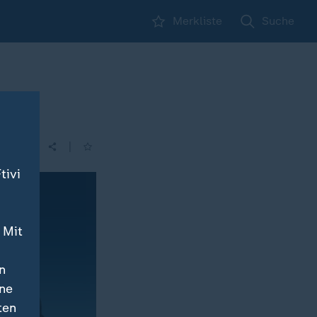
Merkliste
Suche
|
tivi
 Mit
n
ine
ten