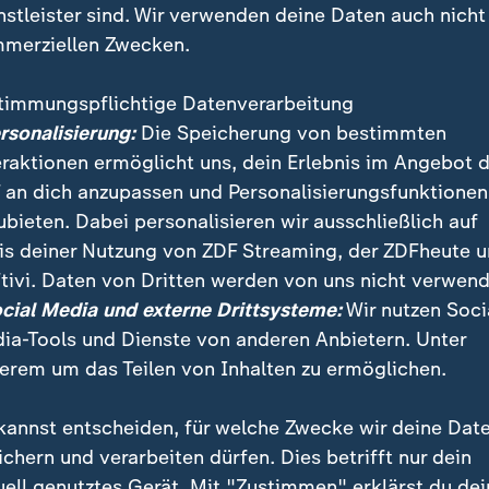
nstleister sind. Wir verwenden deine Daten auch nicht
merziellen Zwecken.
timmungspflichtige Datenverarbeitung
ersonalisierung:
Die Speicherung von bestimmten
eraktionen ermöglicht uns, dein Erlebnis im Angebot 
 an dich anzupassen und Personalisierungsfunktionen
ubieten. Dabei personalisieren wir ausschließlich auf
is deiner Nutzung von ZDF Streaming, der ZDFheute 
tional wirft den Konfliktparteien beim Kampf um die
tivi. Daten von Dritten werden von uns nicht verwend
hwerste Verbrechen an der Bevölkerung vor. Die Terro
ocial Media und externe Drittsysteme:
Wir nutzen Soci
menschliche Schutzschilde“ missbraucht.
ia-Tools und Dienste von anderen Anbietern. Unter
erem um das Teilen von Inhalten zu ermöglichen.
kannst entscheiden, für welche Zwecke wir deine Dat
ichern und verarbeiten dürfen. Dies betrifft nur dein
uell genutztes Gerät. Mit "Zustimmen" erklärst du dei