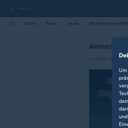
Menü
Amnesty prangert V
Video
heute
heute
Amnesty p
De
11.07.2017 | 09:10
Um 
prä
ver
Tec
dei
dar
und
Ein