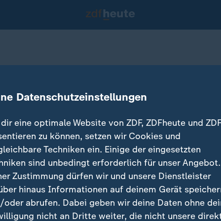
dwedew
n Moskau
ine Datenschutzeinstellungen
15.05.2018 
dir eine optimale Website von ZDF, ZDFheute und ZDF
sentieren zu können, setzen wir Cookies und
gleichbare Techniken ein. Einige der eingesetzten
hniken sind unbedingt erforderlich für unser Angebot.
ner Zustimmung dürfen wir und unsere Dienstleister
über hinaus Informationen auf deinem Gerät speicher
/oder abrufen. Dabei geben wir deine Daten ohne de
willigung nicht an Dritte weiter, die nicht unsere direk