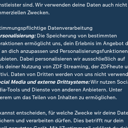
nstleister sind. Wir verwenden deine Daten auch nicht
merziellen Zwecken.
timmungspflichtige Datenverarbeitung
ersonalisierung:
Die Speicherung von bestimmten
eraktionen ermöglicht uns, dein Erlebnis im Angebot 
 an dich anzupassen und Personalisierungsfunktionen
ubieten. Dabei personalisieren wir ausschließlich auf
is deiner Nutzung von ZDF Streaming, der ZDFheute 
tivi. Daten von Dritten werden von uns nicht verwend
bei der Gasleitung North Stream 2 - das war Wirtsch
ocial Media und externe Drittsysteme:
Wir nutzen Soci
bei Russlands Premier Medwedew. Doch das letzte Wor
ia-Tools und Dienste von anderen Anbietern. Unter
erem um das Teilen von Inhalten zu ermöglichen.
kannst entscheiden, für welche Zwecke wir deine Dat
ichern und verarbeiten dürfen. Dies betrifft nur dein