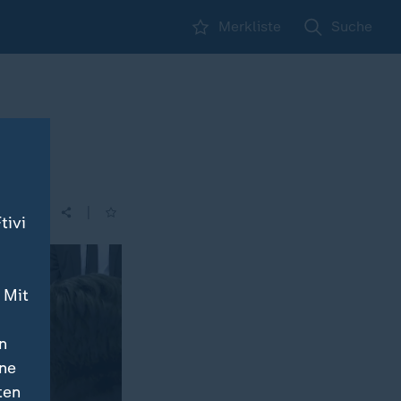
Merkliste
Suche
|
| 23:47
tivi
 Mit
n
ine
ten