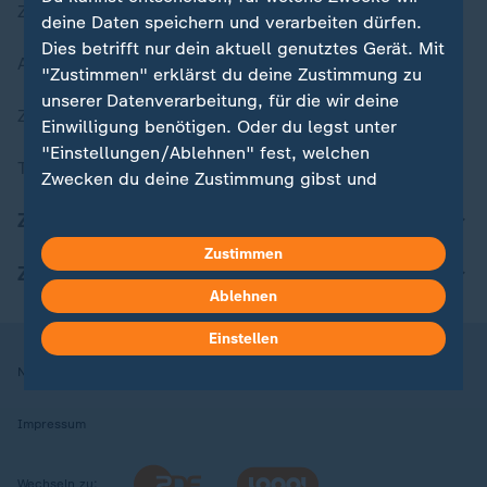
Zuletzt veröffentlicht
deine Daten speichern und verarbeiten dürfen.
Dies betrifft nur dein aktuell genutztes Gerät. Mit
Aktuelle Sendungs-Videos
"Zustimmen" erklärst du deine Zustimmung zu
unserer Datenverarbeitung, für die wir deine
ZDFheute Stories
Einwilligung benötigen. Oder du legst unter
"Einstellungen/Ablehnen" fest, welchen
Themen im Überblick
Zwecken du deine Zustimmung gibst und
welchen nicht. Deine Datenschutzeinstellungen
ZDFheute Update
kannst du jederzeit mit Wirkung für die Zukunft
Zustimmen
in deinen Einstellungen widerrufen oder ändern.
ZDFheute Apps
Ablehnen
Hier findest du das Impressum.
Weitere Informationen findest du in unserer
Einstellen
Datenschutzerklärung.
Nutzungsbedingungen
Datenschutz
Datenschutzeinstellungen
Impressum
Wechseln zu: