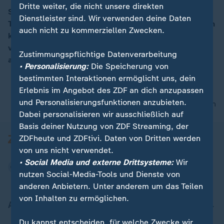
Dritte weiter, die nicht unsere direkten
Strom ist Mangelware in Gaza. Nur drei Stunden am
Dienstleister sind. Wir verwenden deine Daten
Tag werden die Haushalte versorgt. Wer es sich leisten
00:05
auch nicht zu kommerziellen Zwecken.
kann, zapft ein paar extra Ampere vom stinkenden,
von Diesel-Generatoren betriebenen Privatkraftwerk
Zustimmungspflichtige Datenverarbeitung
ab.
• Personalisierung:
Die Speicherung von
bestimmten Interaktionen ermöglicht uns, dein
Erlebnis im Angebot des ZDF an dich anzupassen
und Personalisierungsfunktionen anzubieten.
nach oben
Dabei personalisieren wir ausschließlich auf
Basis deiner Nutzung von ZDF Streaming, der
ZDFheute und ZDFtivi. Daten von Dritten werden
von uns nicht verwendet.
• Social Media und externe Drittsysteme:
Wir
nutzen Social-Media-Tools und Dienste von
anderen Anbietern. Unter anderem um das Teilen
von Inhalten zu ermöglichen.
Aktuell bei ZDFheute
Du kannst entscheiden, für welche Zwecke wir