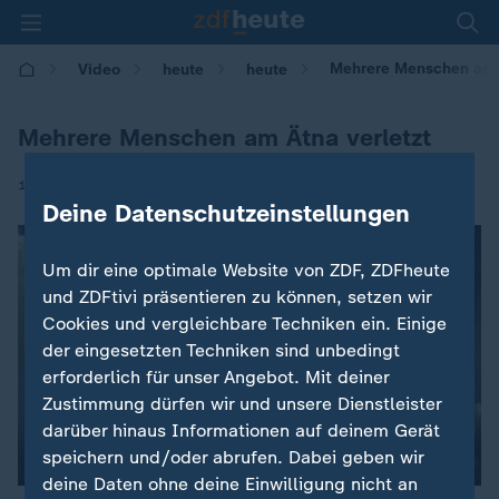
Mehrere Menschen am Ä
Video
heute
heute
Mehrere Menschen am Ätna verletzt
|
17.03.2017 | 08:15
Deine Datenschutzeinstellungen
Um dir eine optimale Website von ZDF, ZDFheute
und ZDFtivi präsentieren zu können, setzen wir
Cookies und vergleichbare Techniken ein. Einige
der eingesetzten Techniken sind unbedingt
erforderlich für unser Angebot. Mit deiner
Zustimmung dürfen wir und unsere Dienstleister
darüber hinaus Informationen auf deinem Gerät
speichern und/oder abrufen. Dabei geben wir
00:04
deine Daten ohne deine Einwilligung nicht an