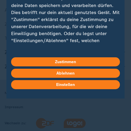
deine Daten speichern und verarbeiten dürfen.
Aktuelle Sendungs-Videos
Dies betrifft nur dein aktuell genutztes Gerät. Mit
"Zustimmen" erklärst du deine Zustimmung zu
ZDFheute Stories
unserer Datenverarbeitung, für die wir deine
Einwilligung benötigen. Oder du legst unter
Themen im Überblick
"Einstellungen/Ablehnen" fest, welchen
Zwecken du deine Zustimmung gibst und
ZDFheute Update
welchen nicht. Deine Datenschutzeinstellungen
kannst du jederzeit mit Wirkung für die Zukunft
Zustimmen
ZDFheute Apps
in deinen Einstellungen widerrufen oder ändern.
Ablehnen
Hier findest du das Impressum.
Einstellen
Weitere Informationen findest du in unserer
Nutzungsbedingungen
Datenschutz
Datenschutzeinstellungen
Datenschutzerklärung.
Impressum
Wechseln zu: