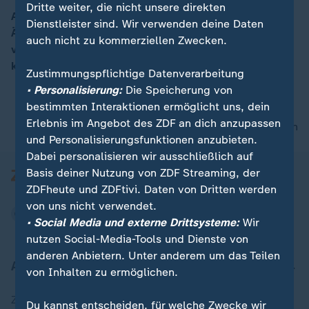
Dritte weiter, die nicht unsere direkten
Auf Sizilien sind bei einer vulkanischen Explosion am
Dienstleister sind. Wir verwenden deine Daten
Ätna mehrere Menschen verletzt worden. Sie wurden
auch nicht zu kommerziellen Zwecken.
von herumfliegenden Fels- und Glutteilen getroffen,
konnten sich aber letztendlich retten.
Zustimmungspflichtige Datenverarbeitung
• Personalisierung:
Die Speicherung von
bestimmten Interaktionen ermöglicht uns, dein
Erlebnis im Angebot des ZDF an dich anzupassen
nach oben
und Personalisierungsfunktionen anzubieten.
Dabei personalisieren wir ausschließlich auf
Basis deiner Nutzung von ZDF Streaming, der
ZDFheute und ZDFtivi. Daten von Dritten werden
von uns nicht verwendet.
• Social Media und externe Drittsysteme:
Wir
nutzen Social-Media-Tools und Dienste von
anderen Anbietern. Unter anderem um das Teilen
Aktuell bei ZDFheute
von Inhalten zu ermöglichen.
Zuletzt veröffentlicht
Du kannst entscheiden, für welche Zwecke wir