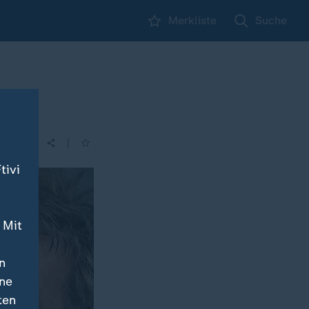
Merkliste
Suche
|
tivi
 Mit
n
ine
ten