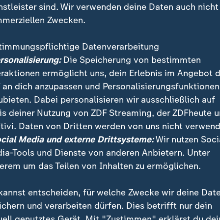
nstleister sind. Wir verwenden deine Daten auch nicht
merziellen Zwecken.
timmungspflichtige Datenverarbeitung
ersonalisierung:
Die Speicherung von bestimmten
eraktionen ermöglicht uns, dein Erlebnis im Angebot 
 an dich anzupassen und Personalisierungsfunktionen
ubieten. Dabei personalisieren wir ausschließlich auf
is deiner Nutzung von ZDF Streaming, der ZDFheute 
h hätte in einer Sekunde die Zukukunft gesehen", besc
tivi. Daten von Dritten werden von uns nicht verwend
m heute.de-Interview seine erste Begegnung mit den 
ocial Media und externe Drittsysteme:
Wir nutzen Soci
ia-Tools und Dienste von anderen Anbietern. Unter
erem um das Teilen von Inhalten zu ermöglichen.
kannst entscheiden, für welche Zwecke wir deine Dat
ichern und verarbeiten dürfen. Dies betrifft nur dein
uell genutztes Gerät. Mit "Zustimmen" erklärst du dei