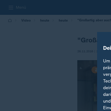
Menü
"Großartig aber auc
Video
heute
heute
"Großartig
De
26.11.2016 | 19:45
Um 
prä
ver
Tec
dei
dar
und
Ein