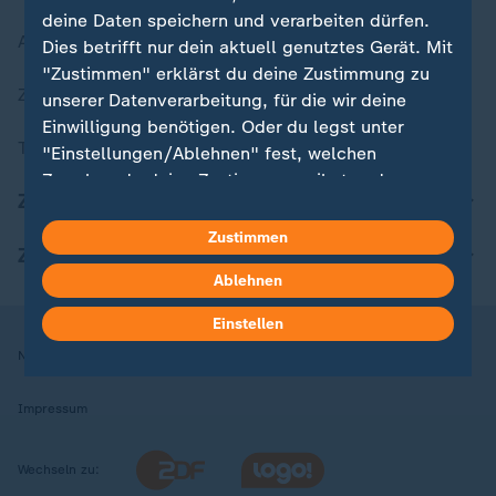
deine Daten speichern und verarbeiten dürfen.
Aktuelle Sendungs-Videos
Dies betrifft nur dein aktuell genutztes Gerät. Mit
"Zustimmen" erklärst du deine Zustimmung zu
ZDFheute Stories
unserer Datenverarbeitung, für die wir deine
Einwilligung benötigen. Oder du legst unter
Themen im Überblick
"Einstellungen/Ablehnen" fest, welchen
Zwecken du deine Zustimmung gibst und
ZDFheute Update
welchen nicht. Deine Datenschutzeinstellungen
kannst du jederzeit mit Wirkung für die Zukunft
Zustimmen
ZDFheute Apps
in deinen Einstellungen widerrufen oder ändern.
Ablehnen
Hier findest du das Impressum.
Einstellen
Weitere Informationen findest du in unserer
Nutzungsbedingungen
Datenschutz
Datenschutzeinstellungen
Datenschutzerklärung.
Impressum
Wechseln zu: