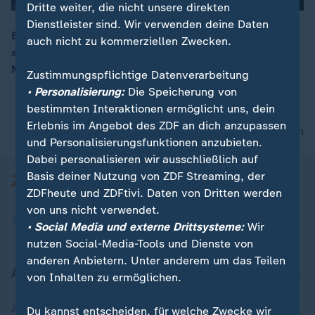
Dritte weiter, die nicht unsere direkten
Dienstleister sind. Wir verwenden deine Daten
00:05
Bei einem Feuer in einem Krankenhaus in Südkorea
auch nicht zu kommerziellen Zwecken.
sind mindestens 31 Menschen ums Leben gekommen.
Mehr als 80 weitere Menschen wurden verletzt.
Zustimmungspflichtige Datenverarbeitung
• Personalisierung:
Die Speicherung von
bestimmten Interaktionen ermöglicht uns, dein
Erlebnis im Angebot des ZDF an dich anzupassen
nach oben
und Personalisierungsfunktionen anzubieten.
Dabei personalisieren wir ausschließlich auf
Basis deiner Nutzung von ZDF Streaming, der
ZDFheute und ZDFtivi. Daten von Dritten werden
von uns nicht verwendet.
• Social Media und externe Drittsysteme:
Wir
nutzen Social-Media-Tools und Dienste von
anderen Anbietern. Unter anderem um das Teilen
Aktuell bei ZDFheute
von Inhalten zu ermöglichen.
Zuletzt veröffentlicht
Du kannst entscheiden, für welche Zwecke wir