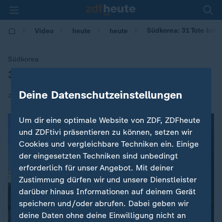
Südkorea: 31 Tote bei 
Video
heute
heute
Südkorea
31 Tote bei Brand in Krankenhaus
:
Deine Datenschutzeinstellungen
|
26.01.2018 | 07:04
Um dir eine optimale Website von ZDF, ZDFheute
und ZDFtivi präsentieren zu können, setzen wir
Cookies und vergleichbare Techniken ein. Einige
der eingesetzten Techniken sind unbedingt
erforderlich für unser Angebot. Mit deiner
Zustimmung dürfen wir und unsere Dienstleister
darüber hinaus Informationen auf deinem Gerät
speichern und/oder abrufen. Dabei geben wir
deine Daten ohne deine Einwilligung nicht an