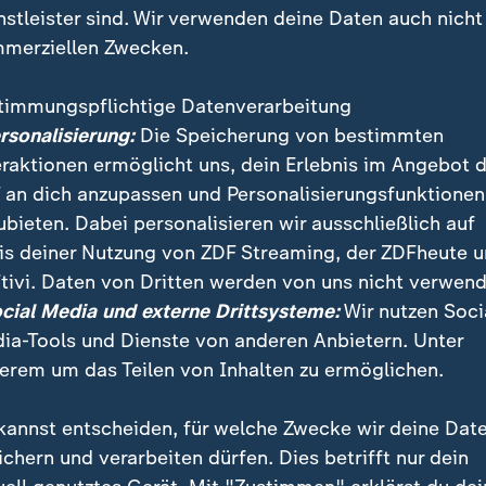
nstleister sind. Wir verwenden deine Daten auch nicht
merziellen Zwecken.
timmungspflichtige Datenverarbeitung
ersonalisierung:
Die Speicherung von bestimmten
eraktionen ermöglicht uns, dein Erlebnis im Angebot 
 an dich anzupassen und Personalisierungsfunktionen
ubieten. Dabei personalisieren wir ausschließlich auf
is deiner Nutzung von ZDF Streaming, der ZDFheute 
tivi. Daten von Dritten werden von uns nicht verwend
hof ist ehemaliger Vizepräsident des Bundesverfassun
ocial Media und externe Drittsysteme:
Wir nutzen Soci
ntiert er die Machtbalance zwischen dem europäisc
ia-Tools und Dienste von anderen Anbietern. Unter
Verfassungsgerichten.
erem um das Teilen von Inhalten zu ermöglichen.
kannst entscheiden, für welche Zwecke wir deine Dat
ichern und verarbeiten dürfen. Dies betrifft nur dein