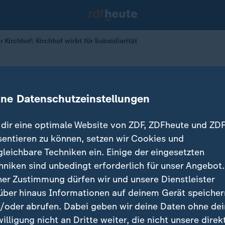
 Kirchhof: Kirchhof wirbt für Subsidiarität
hter Kirchhof
rbt für Subsidiarität
ine Datenschutzeinstellungen
dir eine optimale Website von ZDF, ZDFheute und ZDF
sentieren zu können, setzen wir Cookies und
gleichbare Techniken ein. Einige der eingesetzten
hniken sind unbedingt erforderlich für unser Angebot.
ner Zustimmung dürfen wir und unsere Dienstleister
über hinaus Informationen auf deinem Gerät speicher
/oder abrufen. Dabei geben wir deine Daten ohne de
willigung nicht an Dritte weiter, die nicht unsere direk