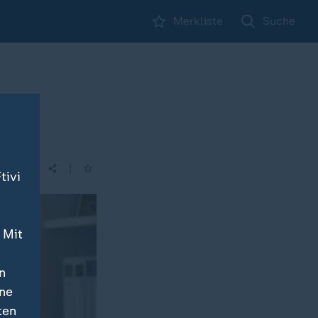
Merkliste
Suche
|
tivi
 Mit
n
ine
ten