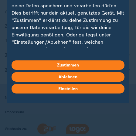
deine Daten speichern und verarbeiten dürfen.
Aktuelle Sendungs-Videos
Dies betrifft nur dein aktuell genutztes Gerät. Mit
"Zustimmen" erklärst du deine Zustimmung zu
ZDFheute Stories
unserer Datenverarbeitung, für die wir deine
Einwilligung benötigen. Oder du legst unter
Themen im Überblick
"Einstellungen/Ablehnen" fest, welchen
Zwecken du deine Zustimmung gibst und
ZDFheute Update
welchen nicht. Deine Datenschutzeinstellungen
kannst du jederzeit mit Wirkung für die Zukunft
Zustimmen
ZDFheute Apps
in deinen Einstellungen widerrufen oder ändern.
Ablehnen
Hier findest du das Impressum.
Einstellen
Weitere Informationen findest du in unserer
Nutzungsbedingungen
Datenschutz
Datenschutzeinstellungen
Datenschutzerklärung.
Impressum
Wechseln zu: