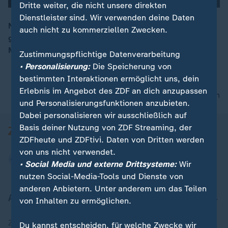
00:04
Dritte weiter, die nicht unsere direkten
Dienstleister sind. Wir verwenden deine Daten
Nach den Protesten und Ausschreitungen in Venezuela
auch nicht zu kommerziellen Zwecken.
gegen Präsident Maduro werden wieder
Massendemonstrationen erwartet.
Zustimmungspflichtige Datenverarbeitung
• Personalisierung:
Die Speicherung von
bestimmten Interaktionen ermöglicht uns, dein
Erlebnis im Angebot des ZDF an dich anzupassen
nach oben
und Personalisierungsfunktionen anzubieten.
Dabei personalisieren wir ausschließlich auf
Basis deiner Nutzung von ZDF Streaming, der
ZDFheute und ZDFtivi. Daten von Dritten werden
von uns nicht verwendet.
• Social Media und externe Drittsysteme:
Wir
nutzen Social-Media-Tools und Dienste von
anderen Anbietern. Unter anderem um das Teilen
Aktuell bei ZDFheute
von Inhalten zu ermöglichen.
Zuletzt veröffentlicht
Du kannst entscheiden, für welche Zwecke wir