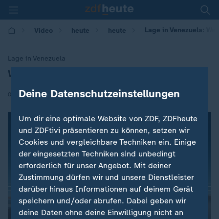
Lage in Venezuela: Wei
Video
heute
heute
Lage in Venezuela
Weitere Proteste erwartet
:
Deine Datenschutzeinstellungen
|
01.05.2019 | 15:59
Um dir eine optimale Website von ZDF, ZDFheute
und ZDFtivi präsentieren zu können, setzen wir
Cookies und vergleichbare Techniken ein. Einige
der eingesetzten Techniken sind unbedingt
erforderlich für unser Angebot. Mit deiner
Zustimmung dürfen wir und unsere Dienstleister
darüber hinaus Informationen auf deinem Gerät
speichern und/oder abrufen. Dabei geben wir
deine Daten ohne deine Einwilligung nicht an