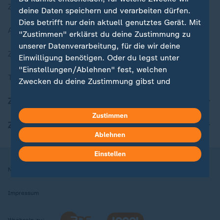
Zuletzt veröffentlicht
deine Daten speichern und verarbeiten dürfen.
Dies betrifft nur dein aktuell genutztes Gerät. Mit
Aktuelle Sendungs-Videos
"Zustimmen" erklärst du deine Zustimmung zu
unserer Datenverarbeitung, für die wir deine
ZDFheute Stories
Einwilligung benötigen. Oder du legst unter
"Einstellungen/Ablehnen" fest, welchen
Themen im Überblick
Zwecken du deine Zustimmung gibst und
welchen nicht. Deine Datenschutzeinstellungen
ZDFheute Update
kannst du jederzeit mit Wirkung für die Zukunft
Zustimmen
in deinen Einstellungen widerrufen oder ändern.
ZDFheute Apps
Ablehnen
Hier findest du das Impressum.
Weitere Informationen findest du in unserer
Einstellen
Datenschutzerklärung.
Nutzungsbedingungen
Datenschutz
Datenschutzeinstellungen
Impressum