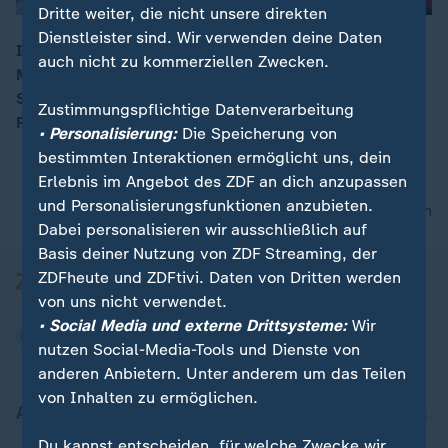
Dritte weiter, die nicht unsere direkten
Dienstleister sind. Wir verwenden deine Daten
In Venezuela protestieren seit Tagen zehntausende
auch nicht zu kommerziellen Zwecken.
Menschen. Die Demonstranten beschuldigen
00:16
Staatschef Maduro das Ergebnis der
Zustimmungspflichtige Datenverarbeitung
Präsidentschaftswahl gefälscht zu haben.
• Personalisierung:
Die Speicherung von
bestimmten Interaktionen ermöglicht uns, dein
Erlebnis im Angebot des ZDF an dich anzupassen
und Personalisierungsfunktionen anzubieten.
nach oben
Dabei personalisieren wir ausschließlich auf
Basis deiner Nutzung von ZDF Streaming, der
ZDFheute und ZDFtivi. Daten von Dritten werden
von uns nicht verwendet.
• Social Media und externe Drittsysteme:
Wir
nutzen Social-Media-Tools und Dienste von
anderen Anbietern. Unter anderem um das Teilen
von Inhalten zu ermöglichen.
Aktuell bei ZDFheute
Du kannst entscheiden, für welche Zwecke wir