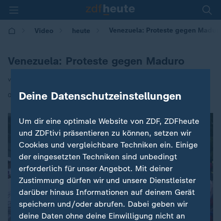
Venezuela: Proteste gegen Madur
Video
heute
Venezuela: Proteste gegen Maduro
von Christoph Röckerath
Deine Datenschutzeinstellungen
|
04.08.2024 | 16:54
Um dir eine optimale Website von ZDF, ZDFheute
und ZDFtivi präsentieren zu können, setzen wir
Cookies und vergleichbare Techniken ein. Einige
der eingesetzten Techniken sind unbedingt
erforderlich für unser Angebot. Mit deiner
Zustimmung dürfen wir und unsere Dienstleister
darüber hinaus Informationen auf deinem Gerät
speichern und/oder abrufen. Dabei geben wir
deine Daten ohne deine Einwilligung nicht an