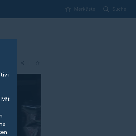
Merkliste
Suche
|
tivi
 Mit
n
ine
ten