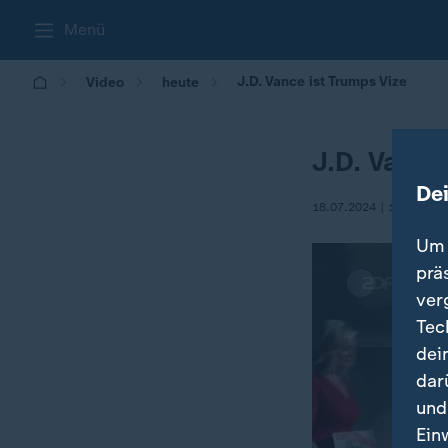
Menü
J.D. Vance ist Trumps Vize
Video
heute
J.D. Vance
De
18.07.2024 | 12:00
Um 
prä
ver
Tec
dei
dar
und
Ein