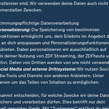
nstleister sind. Wir verwenden deine Daten auch nicht
merziellen Zwecken.
timmungspflichtige Datenverarbeitung
ersonalisierung:
Die Speicherung von bestimmten
eraktionen ermöglicht uns, dein Erlebnis im Angebot 
 an dich anzupassen und Personalisierungsfunktionen
ubieten. Dabei personalisieren wir ausschließlich auf
is deiner Nutzung von ZDF Streaming, der ZDFheute 
seine Nominierung als Vizepräsidentenkandidat der Re
tivi. Daten von Dritten werden von uns nicht verwend
ommen. Der Der US-Senator, der Trump einst als Idiot 
ocial Media und externe Drittsysteme:
Wir nutzen Soci
ia-Tools und Dienste von anderen Anbietern. Unter
erem um das Teilen von Inhalten zu ermöglichen.
kannst entscheiden, für welche Zwecke wir deine Dat
ichern und verarbeiten dürfen. Dies betrifft nur dein
uell genutztes Gerät. Mit "Zustimmen" erklärst du dei