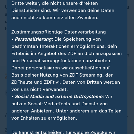
Dritte weiter, die nicht unsere direkten
US-Präsident Trump will die Wirtschaftsbeziehungen zu
Dienstleister sind. Wir verwenden deine Daten
anderen Ländern überprüfen lassen. Dafür
00:05
auch nicht zu kommerziellen Zwecken.
unterzeichnete er zwei Dekrete. Hintergrund ist das
hohe Handelsdefizit der USA.
Zustimmungspflichtige Datenverarbeitung
• Personalisierung:
Die Speicherung von
bestimmten Interaktionen ermöglicht uns, dein
Erlebnis im Angebot des ZDF an dich anzupassen
nach oben
und Personalisierungsfunktionen anzubieten.
Dabei personalisieren wir ausschließlich auf
Basis deiner Nutzung von ZDF Streaming, der
ZDFheute und ZDFtivi. Daten von Dritten werden
von uns nicht verwendet.
• Social Media und externe Drittsysteme:
Wir
nutzen Social-Media-Tools und Dienste von
anderen Anbietern. Unter anderem um das Teilen
Aktuell bei ZDFheute
von Inhalten zu ermöglichen.
Zuletzt veröffentlicht
Du kannst entscheiden, für welche Zwecke wir