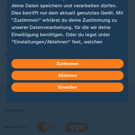
deine Daten speichern und verarbeiten dürfen.
Aktuelle Sendungs-Videos
Dies betrifft nur dein aktuell genutztes Gerät. Mit
"Zustimmen" erklärst du deine Zustimmung zu
ZDFheute Stories
unserer Datenverarbeitung, für die wir deine
Einwilligung benötigen. Oder du legst unter
Themen im Überblick
"Einstellungen/Ablehnen" fest, welchen
Zwecken du deine Zustimmung gibst und
ZDFheute Update
welchen nicht. Deine Datenschutzeinstellungen
kannst du jederzeit mit Wirkung für die Zukunft
Zustimmen
ZDFheute Apps
in deinen Einstellungen widerrufen oder ändern.
Ablehnen
Hier findest du das Impressum.
Einstellen
Weitere Informationen findest du in unserer
Nutzungsbedingungen
Datenschutz
Datenschutzeinstellungen
Datenschutzerklärung.
Impressum
Wechseln zu: