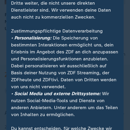
Dritte weiter, die nicht unsere direkten
Dienstleister sind. Wir verwenden deine Daten
Präsident Trump erhebt immer wieder schwere Fake-
auch nicht zu kommerziellen Zwecken.
News-Vorwürfe gegen die Presse. Rund dreihundert
00:05
US-Zeitungen wehren sich jetzt gegen die Angriffe.
Zustimmungspflichtige Datenverarbeitung
• Personalisierung:
Die Speicherung von
bestimmten Interaktionen ermöglicht uns, dein
Erlebnis im Angebot des ZDF an dich anzupassen
nach oben
und Personalisierungsfunktionen anzubieten.
Dabei personalisieren wir ausschließlich auf
Basis deiner Nutzung von ZDF Streaming, der
ZDFheute und ZDFtivi. Daten von Dritten werden
von uns nicht verwendet.
• Social Media und externe Drittsysteme:
Wir
nutzen Social-Media-Tools und Dienste von
anderen Anbietern. Unter anderem um das Teilen
Aktuell bei ZDFheute
von Inhalten zu ermöglichen.
Zuletzt veröffentlicht
Du kannst entscheiden, für welche Zwecke wir