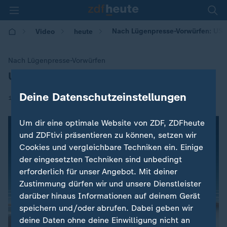
Nach Lügenpresse-Vorwürfen: US-Jo
Video
heute
Nach Lügenpresse-Vorwürfen
US-Journalisten kritisieren Trump
:
Deine Datenschutzeinstellungen
|
16.08.2018 | 16:03
Um dir eine optimale Website von ZDF, ZDFheute
und ZDFtivi präsentieren zu können, setzen wir
Cookies und vergleichbare Techniken ein. Einige
der eingesetzten Techniken sind unbedingt
erforderlich für unser Angebot. Mit deiner
Zustimmung dürfen wir und unsere Dienstleister
darüber hinaus Informationen auf deinem Gerät
speichern und/oder abrufen. Dabei geben wir
deine Daten ohne deine Einwilligung nicht an