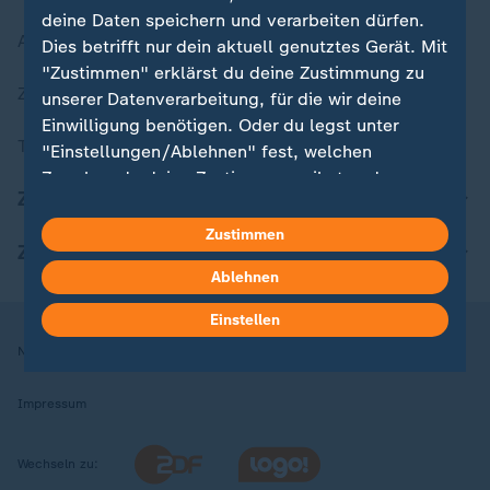
deine Daten speichern und verarbeiten dürfen.
Aktuelle Sendungs-Videos
Dies betrifft nur dein aktuell genutztes Gerät. Mit
"Zustimmen" erklärst du deine Zustimmung zu
ZDFheute Stories
unserer Datenverarbeitung, für die wir deine
Einwilligung benötigen. Oder du legst unter
Themen im Überblick
"Einstellungen/Ablehnen" fest, welchen
Zwecken du deine Zustimmung gibst und
ZDFheute Update
welchen nicht. Deine Datenschutzeinstellungen
kannst du jederzeit mit Wirkung für die Zukunft
Zustimmen
ZDFheute Apps
in deinen Einstellungen widerrufen oder ändern.
Ablehnen
Hier findest du das Impressum.
Einstellen
Weitere Informationen findest du in unserer
Nutzungsbedingungen
Datenschutz
Datenschutzeinstellungen
Datenschutzerklärung.
Impressum
Wechseln zu: