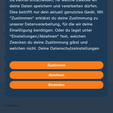
deine Daten speichern und verarbeiten dürfen.
Zuletzt veröffentlicht
Dies betrifft nur dein aktuell genutztes Gerät. Mit
"Zustimmen" erklärst du deine Zustimmung zu
Aktuelle Sendungs-Videos
unserer Datenverarbeitung, für die wir deine
Einwilligung benötigen. Oder du legst unter
ZDFheute Stories
"Einstellungen/Ablehnen" fest, welchen
Zwecken du deine Zustimmung gibst und
Themen im Überblick
welchen nicht. Deine Datenschutzeinstellungen
kannst du jederzeit mit Wirkung für die Zukunft
ZDFheute Update
in deinen Einstellungen widerrufen oder ändern.
Zustimmen
ZDFheute Apps
Hier findest du das Impressum.
Ablehnen
Weitere Informationen findest du in unserer
Datenschutzerklärung.
Einstellen
Nutzungsbedingungen
Datenschutz
Datenschutzeinstellungen
Impressum