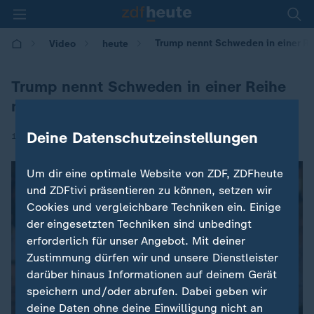
Trump nennt Schweden in einer Rei
Video
heute
Trump nennt Schweden in einer Reihe
mit Terrorzielen
Deine Datenschutzeinstellungen
|
19.02.2017 | 12:33
Um dir eine optimale Website von ZDF, ZDFheute
und ZDFtivi präsentieren zu können, setzen wir
Cookies und vergleichbare Techniken ein. Einige
der eingesetzten Techniken sind unbedingt
erforderlich für unser Angebot. Mit deiner
Zustimmung dürfen wir und unsere Dienstleister
darüber hinaus Informationen auf deinem Gerät
speichern und/oder abrufen. Dabei geben wir
deine Daten ohne deine Einwilligung nicht an