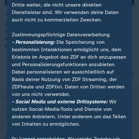
Dritte weiter, die nicht unsere direkten
Dienstleister sind. Wir verwenden deine Daten
"Schaut Euch an, was gestern Abend in Schweden
auch nicht zu kommerziellen Zwecken.
passiert ist", sagte US-Präsident Donald Trump - im
00:06
Zusammenhang mit Terroranschlägen in Europa. Das
Zustimmungspflichtige Datenverarbeitung
sorgte in Schweden für Verwunderung. Der
• Personalisierung:
Die Speicherung von
Redeausschnitt im Wortlaut.
bestimmten Interaktionen ermöglicht uns, dein
Erlebnis im Angebot des ZDF an dich anzupassen
und Personalisierungsfunktionen anzubieten.
Dabei personalisieren wir ausschließlich auf
nach oben
Basis deiner Nutzung von ZDF Streaming, der
ZDFheute und ZDFtivi. Daten von Dritten werden
von uns nicht verwendet.
• Social Media und externe Drittsysteme:
Wir
nutzen Social-Media-Tools und Dienste von
anderen Anbietern. Unter anderem um das Teilen
von Inhalten zu ermöglichen.
Aktuell bei ZDFheute
Du kannst entscheiden, für welche Zwecke wir