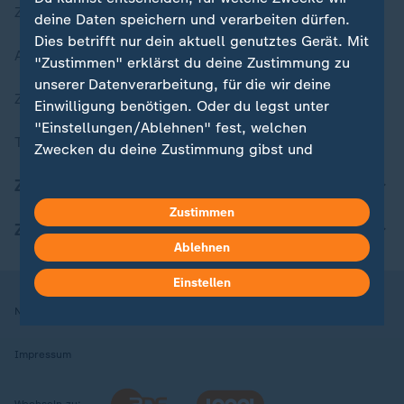
Zuletzt veröffentlicht
deine Daten speichern und verarbeiten dürfen.
Dies betrifft nur dein aktuell genutztes Gerät. Mit
Aktuelle Sendungs-Videos
"Zustimmen" erklärst du deine Zustimmung zu
unserer Datenverarbeitung, für die wir deine
ZDFheute Stories
Einwilligung benötigen. Oder du legst unter
"Einstellungen/Ablehnen" fest, welchen
Themen im Überblick
Zwecken du deine Zustimmung gibst und
welchen nicht. Deine Datenschutzeinstellungen
ZDFheute Update
kannst du jederzeit mit Wirkung für die Zukunft
Zustimmen
in deinen Einstellungen widerrufen oder ändern.
ZDFheute Apps
Ablehnen
Hier findest du das Impressum.
Weitere Informationen findest du in unserer
Einstellen
Datenschutzerklärung.
Nutzungsbedingungen
Datenschutz
Datenschutzeinstellungen
Impressum