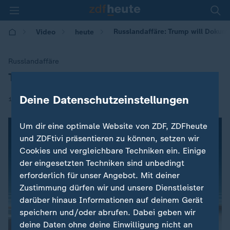
Russlandaffäre: Trump will Dokum
Video
heute
Russlandaffäre
Trump will Dokument einbehalten
:
Deine Datenschutzeinstellungen
|
10.02.2018 | 09:23
Um dir eine optimale Website von ZDF, ZDFheute
und ZDFtivi präsentieren zu können, setzen wir
Cookies und vergleichbare Techniken ein. Einige
der eingesetzten Techniken sind unbedingt
erforderlich für unser Angebot. Mit deiner
Zustimmung dürfen wir und unsere Dienstleister
darüber hinaus Informationen auf deinem Gerät
speichern und/oder abrufen. Dabei geben wir
deine Daten ohne deine Einwilligung nicht an