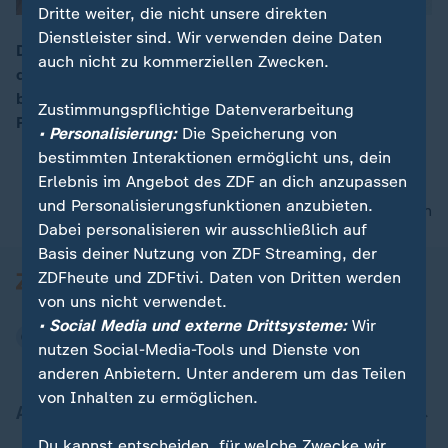
Dritte weiter, die nicht unsere direkten
Dienstleister sind. Wir verwenden deine Daten
Der US-Präsident will in der Russlandaffäre ein Papier
auch nicht zu kommerziellen Zwecken.
der Demokraten nicht veröffentlichen. Trump
00:07
begründete dies mit einigen als geheim eingestuften
Zustimmungspflichtige Datenverarbeitung
Passagen.
• Personalisierung:
Die Speicherung von
bestimmten Interaktionen ermöglicht uns, dein
Erlebnis im Angebot des ZDF an dich anzupassen
und Personalisierungsfunktionen anzubieten.
nach oben
Dabei personalisieren wir ausschließlich auf
Basis deiner Nutzung von ZDF Streaming, der
ZDFheute und ZDFtivi. Daten von Dritten werden
von uns nicht verwendet.
• Social Media und externe Drittsysteme:
Wir
nutzen Social-Media-Tools und Dienste von
anderen Anbietern. Unter anderem um das Teilen
von Inhalten zu ermöglichen.
Aktuell bei ZDFheute
Du kannst entscheiden, für welche Zwecke wir