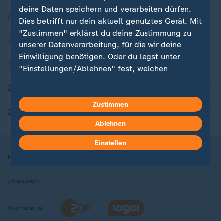
deine Daten speichern und verarbeiten dürfen.
Aktuelle Sendungs-Videos
Dies betrifft nur dein aktuell genutztes Gerät. Mit
"Zustimmen" erklärst du deine Zustimmung zu
ZDFheute Stories
unserer Datenverarbeitung, für die wir deine
Einwilligung benötigen. Oder du legst unter
Themen im Überblick
"Einstellungen/Ablehnen" fest, welchen
Zwecken du deine Zustimmung gibst und
ZDFheute Update
welchen nicht. Deine Datenschutzeinstellungen
kannst du jederzeit mit Wirkung für die Zukunft
Zustimmen
ZDFheute Apps
in deinen Einstellungen widerrufen oder ändern.
Ablehnen
Hier findest du das Impressum.
Einstellen
Weitere Informationen findest du in unserer
Nutzungsbedingungen
Datenschutz
Datenschutzeinstellungen
Datenschutzerklärung.
Impressum
Wechseln zu: