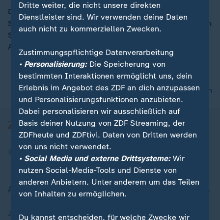
Dritte weiter, die nicht unsere direkten
Donald Trump ist der 45. Präsident der USA. Auf den
Dienstleister sind. Wir verwenden deine Daten
Stufen des Kapitols in Washington wurde zunächst sein
00:07
auch nicht zu kommerziellen Zwecken.
Stellvertreter Mike Pence vereidigt, bevor Trump den
Amtseid auf der Lincoln-Bibel schwor.
Zustimmungspflichtige Datenverarbeitung
• Personalisierung:
Die Speicherung von
bestimmten Interaktionen ermöglicht uns, dein
Erlebnis im Angebot des ZDF an dich anzupassen
nach oben
und Personalisierungsfunktionen anzubieten.
Dabei personalisieren wir ausschließlich auf
Basis deiner Nutzung von ZDF Streaming, der
ZDFheute und ZDFtivi. Daten von Dritten werden
von uns nicht verwendet.
• Social Media und externe Drittsysteme:
Wir
nutzen Social-Media-Tools und Dienste von
anderen Anbietern. Unter anderem um das Teilen
Aktuell bei ZDFheute
von Inhalten zu ermöglichen.
Zuletzt veröffentlicht
Du kannst entscheiden, für welche Zwecke wir