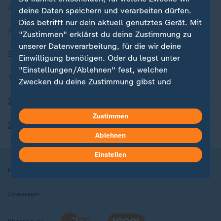
Zuletzt veröffentlicht
deine Daten speichern und verarbeiten dürfen.
Dies betrifft nur dein aktuell genutztes Gerät. Mit
Aktuelle Sendungs-Videos
"Zustimmen" erklärst du deine Zustimmung zu
unserer Datenverarbeitung, für die wir deine
ZDFheute Stories
Einwilligung benötigen. Oder du legst unter
"Einstellungen/Ablehnen" fest, welchen
Themen im Überblick
Zwecken du deine Zustimmung gibst und
welchen nicht. Deine Datenschutzeinstellungen
ZDFheute Update
kannst du jederzeit mit Wirkung für die Zukunft
Zustimmen
in deinen Einstellungen widerrufen oder ändern.
ZDFheute Apps
Ablehnen
Hier findest du das Impressum.
Weitere Informationen findest du in unserer
Einstellen
Datenschutzerklärung.
Nutzungsbedingungen
Datenschutz
Datenschutzeinstellungen
Impressum