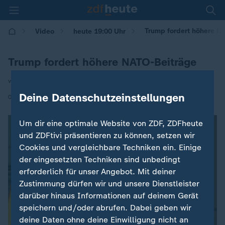
Trump fordert höhere N
Video
heute 19:00 Uhr
Trump fordert höhere NATO-Beiträge
von Ines Trams
Deine Datenschutzeinstellungen
|
08.01.2025 | 19:16
Um dir eine optimale Website von ZDF, ZDFheute
und ZDFtivi präsentieren zu können, setzen wir
Cookies und vergleichbare Techniken ein. Einige
der eingesetzten Techniken sind unbedingt
erforderlich für unser Angebot. Mit deiner
Zustimmung dürfen wir und unsere Dienstleister
darüber hinaus Informationen auf deinem Gerät
speichern und/oder abrufen. Dabei geben wir
deine Daten ohne deine Einwilligung nicht an