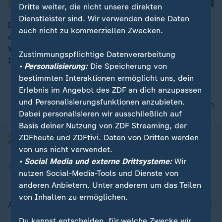
Dritte weiter, die nicht unsere direkten
Dienstleister sind. Wir verwenden deine Daten
Der designierte US-Präsident Donald Trump fordert,
auch nicht zu kommerziellen Zwecken.
dass die NATO-Staaten fünf Prozent ihrer
00:14
Wirtschaftskraft für die Verteidigung ausgeben sollen.
Zustimmungspflichtige Datenverarbeitung
In Berlin stößt das auf Kritik.
• Personalisierung:
Die Speicherung von
bestimmten Interaktionen ermöglicht uns, dein
Erlebnis im Angebot des ZDF an dich anzupassen
und Personalisierungsfunktionen anzubieten.
nach oben
Dabei personalisieren wir ausschließlich auf
Basis deiner Nutzung von ZDF Streaming, der
ZDFheute und ZDFtivi. Daten von Dritten werden
von uns nicht verwendet.
• Social Media und externe Drittsysteme:
Wir
nutzen Social-Media-Tools und Dienste von
anderen Anbietern. Unter anderem um das Teilen
von Inhalten zu ermöglichen.
Aktuell bei ZDFheute
Du kannst entscheiden, für welche Zwecke wir