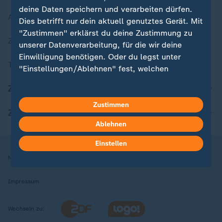
deine Daten speichern und verarbeiten dürfen.
Aktuelle Sendungs-Videos
Dies betrifft nur dein aktuell genutztes Gerät. Mit
"Zustimmen" erklärst du deine Zustimmung zu
ZDFheute Stories
unserer Datenverarbeitung, für die wir deine
Einwilligung benötigen. Oder du legst unter
Themen im Überblick
"Einstellungen/Ablehnen" fest, welchen
Zwecken du deine Zustimmung gibst und
ZDFheute Update
welchen nicht. Deine Datenschutzeinstellungen
kannst du jederzeit mit Wirkung für die Zukunft
Zustimmen
ZDFheute Apps
in deinen Einstellungen widerrufen oder ändern.
Ablehnen
Hier findest du das Impressum.
Einstellen
Weitere Informationen findest du in unserer
Nutzungsbedingungen
Datenschutz
Datenschutzeinstellungen
Datenschutzerklärung.
Impressum
Wechseln zu: