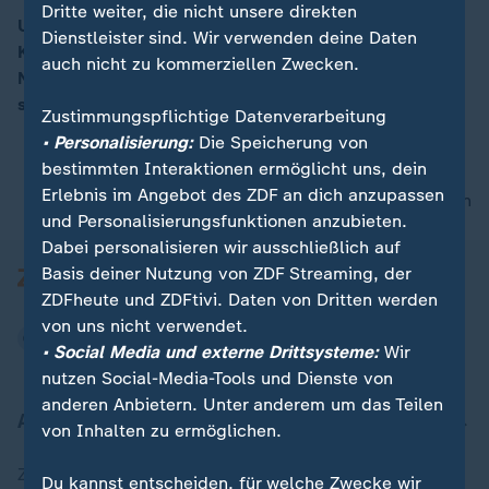
Dritte weiter, die nicht unsere direkten
US-Präsident Trump hat mit Blick auf die NATO eine
Dienstleister sind. Wir verwenden deine Daten
Kehrtwende vollzogen. In einer Pressekonferenz mit
00:05
auch nicht zu kommerziellen Zwecken.
NATO-Generalsekretär Stoltenberg im Weißen Haus
sagte Trump, das Bündnis sei "nicht länger obsolet".
Zustimmungspflichtige Datenverarbeitung
• Personalisierung:
Die Speicherung von
bestimmten Interaktionen ermöglicht uns, dein
Erlebnis im Angebot des ZDF an dich anzupassen
nach oben
und Personalisierungsfunktionen anzubieten.
Dabei personalisieren wir ausschließlich auf
Basis deiner Nutzung von ZDF Streaming, der
ZDFheute und ZDFtivi. Daten von Dritten werden
von uns nicht verwendet.
• Social Media und externe Drittsysteme:
Wir
nutzen Social-Media-Tools und Dienste von
anderen Anbietern. Unter anderem um das Teilen
Aktuell bei ZDFheute
von Inhalten zu ermöglichen.
Zuletzt veröffentlicht
Du kannst entscheiden, für welche Zwecke wir