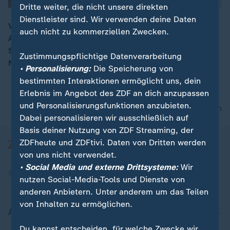
Dritte weiter, die nicht unsere direkten
Dienstleister sind. Wir verwenden deine Daten
Vor dem großen G7-Gipfel im Juni treffen sich die
auch nicht zu kommerziellen Zwecken.
Außenminister der großen Industrieländer in Toronto.
00:05
Sie wollen unter anderem über Syrien, Ukraine und
Zustimmungspflichtige Datenverarbeitung
Nordkorea sprechen.
• Personalisierung:
Die Speicherung von
bestimmten Interaktionen ermöglicht uns, dein
Erlebnis im Angebot des ZDF an dich anzupassen
und Personalisierungsfunktionen anzubieten.
nach oben
Dabei personalisieren wir ausschließlich auf
Basis deiner Nutzung von ZDF Streaming, der
ZDFheute und ZDFtivi. Daten von Dritten werden
von uns nicht verwendet.
• Social Media und externe Drittsysteme:
Wir
nutzen Social-Media-Tools und Dienste von
anderen Anbietern. Unter anderem um das Teilen
von Inhalten zu ermöglichen.
Aktuell bei ZDFheute
Du kannst entscheiden, für welche Zwecke wir