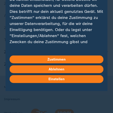
Zuletzt veröffentlicht
deine Daten speichern und verarbeiten dürfen.
Dies betrifft nur dein aktuell genutztes Gerät. Mit
Aktuelle Sendungs-Videos
"Zustimmen" erklärst du deine Zustimmung zu
unserer Datenverarbeitung, für die wir deine
ZDFheute Stories
Einwilligung benötigen. Oder du legst unter
"Einstellungen/Ablehnen" fest, welchen
Themen im Überblick
Zwecken du deine Zustimmung gibst und
welchen nicht. Deine Datenschutzeinstellungen
ZDFheute Update
kannst du jederzeit mit Wirkung für die Zukunft
Zustimmen
in deinen Einstellungen widerrufen oder ändern.
ZDFheute Apps
Ablehnen
Hier findest du das Impressum.
Weitere Informationen findest du in unserer
Einstellen
Datenschutzerklärung.
Nutzungsbedingungen
Datenschutz
Datenschutzeinstellungen
Impressum