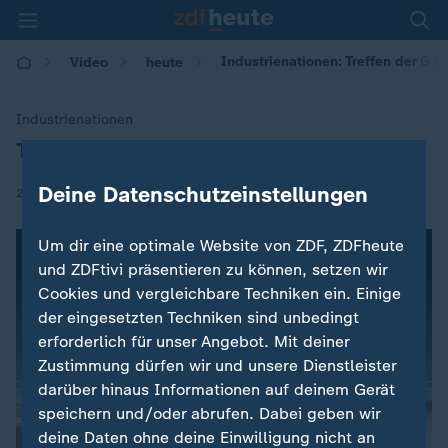
Industrienationen: Treffen der G7
Video
heute
Industrienationen
Treffen der G7-Außenminister
:
Deine Datenschutzeinstellungen
|
23.04.2018 | 09:44
Um dir eine optimale Website von ZDF, ZDFheute
und ZDFtivi präsentieren zu können, setzen wir
Cookies und vergleichbare Techniken ein. Einige
der eingesetzten Techniken sind unbedingt
erforderlich für unser Angebot. Mit deiner
Zustimmung dürfen wir und unsere Dienstleister
darüber hinaus Informationen auf deinem Gerät
speichern und/oder abrufen. Dabei geben wir
deine Daten ohne deine Einwilligung nicht an