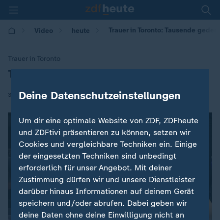
Trauer in Toronto: Tausende geden
Video
heute
Trauer in Toronto
Tausende gedenken der Amokfahrt
:
Deine Datenschutzeinstellungen
|
30.04.2018 | 07:56
Um dir eine optimale Website von ZDF, ZDFheute
und ZDFtivi präsentieren zu können, setzen wir
Cookies und vergleichbare Techniken ein. Einige
der eingesetzten Techniken sind unbedingt
erforderlich für unser Angebot. Mit deiner
Zustimmung dürfen wir und unsere Dienstleister
darüber hinaus Informationen auf deinem Gerät
speichern und/oder abrufen. Dabei geben wir
deine Daten ohne deine Einwilligung nicht an