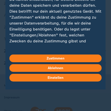
Zuletzt veröffentlicht
deine Daten speichern und verarbeiten dürfen.
Dies betrifft nur dein aktuell genutztes Gerät. Mit
Aktuelle Sendungs-Videos
"Zustimmen" erklärst du deine Zustimmung zu
unserer Datenverarbeitung, für die wir deine
ZDFheute Stories
Einwilligung benötigen. Oder du legst unter
"Einstellungen/Ablehnen" fest, welchen
Themen im Überblick
Zwecken du deine Zustimmung gibst und
welchen nicht. Deine Datenschutzeinstellungen
ZDFheute Update
kannst du jederzeit mit Wirkung für die Zukunft
Zustimmen
in deinen Einstellungen widerrufen oder ändern.
ZDFheute Apps
Ablehnen
Hier findest du das Impressum.
Weitere Informationen findest du in unserer
Einstellen
Datenschutzerklärung.
Nutzungsbedingungen
Datenschutz
Datenschutzeinstellungen
Impressum