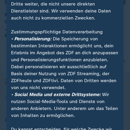
Dritte weiter, die nicht unsere direkten
Dienstleister sind. Wir verwenden deine Daten
Mehrere Tausend Menschen haben in Toronto an die
00:05
auch nicht zu kommerziellen Zwecken.
Opfer der Amokfahrt vorige Woche erinnert. Ein 25-
Jähriger hatte am Montag mit einem Lieferwagen zehn
Zustimmungspflichtige Datenverarbeitung
Menschen getötet.
• Personalisierung:
Die Speicherung von
bestimmten Interaktionen ermöglicht uns, dein
Erlebnis im Angebot des ZDF an dich anzupassen
und Personalisierungsfunktionen anzubieten.
nach oben
Dabei personalisieren wir ausschließlich auf
Basis deiner Nutzung von ZDF Streaming, der
ZDFheute und ZDFtivi. Daten von Dritten werden
von uns nicht verwendet.
• Social Media und externe Drittsysteme:
Wir
nutzen Social-Media-Tools und Dienste von
anderen Anbietern. Unter anderem um das Teilen
von Inhalten zu ermöglichen.
Aktuell bei ZDFheute
Du kannst entscheiden, für welche Zwecke wir