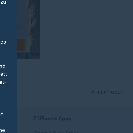
 zu
des
und
et.
al-
nach oben
en
ZDFheute Apps
ne