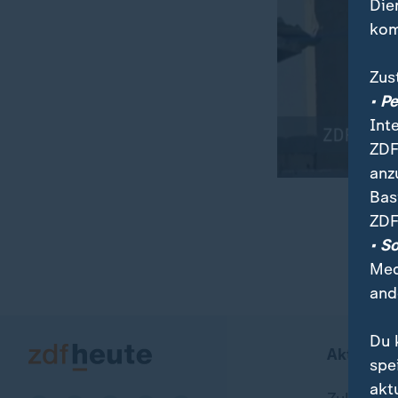
Die
kom
Zus
• P
Int
ZDF
anz
Bas
ZDF
00:06
00:22
• S
Med
and
Du 
Aktuell b
spe
akt