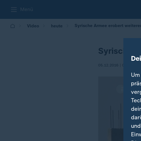
Menü
Syrische Armee erobert weiteren
Video
heute
Syrische A
De
05.12.2016 | 09:11
Um 
prä
ver
Tec
dei
dar
und
Ein