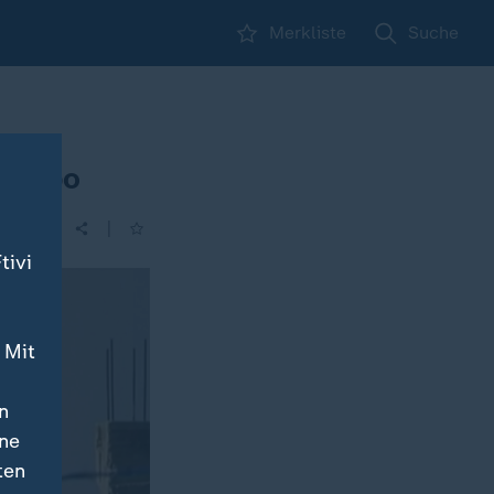
Merkliste
Suche
Aleppo
|
tivi
 Mit
n
ine
ten