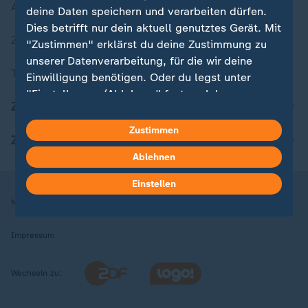
Aktuelle Sendungs-Videos
deine Daten speichern und verarbeiten dürfen.
Dies betrifft nur dein aktuell genutztes Gerät. Mit
ZDFheute Stories
"Zustimmen" erklärst du deine Zustimmung zu
unserer Datenverarbeitung, für die wir deine
Themen im Überblick
Einwilligung benötigen. Oder du legst unter
"Einstellungen/Ablehnen" fest, welchen
ZDFheute Update
Zwecken du deine Zustimmung gibst und
welchen nicht. Deine Datenschutzeinstellungen
Zustimmen
ZDFheute Apps
kannst du jederzeit mit Wirkung für die Zukunft
Ablehnen
in deinen Einstellungen widerrufen oder ändern.
Einstellen
Hier findest du das Impressum.
Nutzungsbedingungen
Datenschutz
Datenschutzeinstellungen
Weitere Informationen findest du in unserer
Datenschutzerklärung.
Impressum
Wechseln zu: