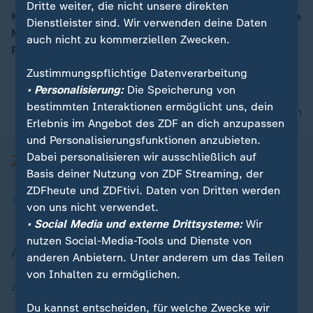
Dritte weiter, die nicht unsere direkten
Kurz vor der Vertragsunterzeichnung nennt die SPD ihre
Dienstleister sind. Wir verwenden deine Daten
Minister: Pistorius bleibt, viele andere sind neu – mit
auch nicht zu kommerziellen Zwecken.
00:13
Frauenmehrheit und einigen überraschenden Namen.
Zustimmungspflichtige Datenverarbeitung
• Personalisierung:
Die Speicherung von
bestimmten Interaktionen ermöglicht uns, dein
nach oben
Erlebnis im Angebot des ZDF an dich anzupassen
und Personalisierungsfunktionen anzubieten.
Dabei personalisieren wir ausschließlich auf
Basis deiner Nutzung von ZDF Streaming, der
ZDFheute und ZDFtivi. Daten von Dritten werden
von uns nicht verwendet.
• Social Media und externe Drittsysteme:
Wir
nutzen Social-Media-Tools und Dienste von
Aktuell bei ZDFheute
anderen Anbietern. Unter anderem um das Teilen
von Inhalten zu ermöglichen.
Zuletzt veröffentlicht
Du kannst entscheiden, für welche Zwecke wir