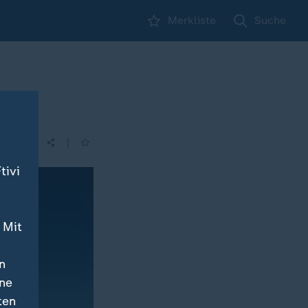
Merkliste
Suche
|
tivi
 Mit
n
ine
ten