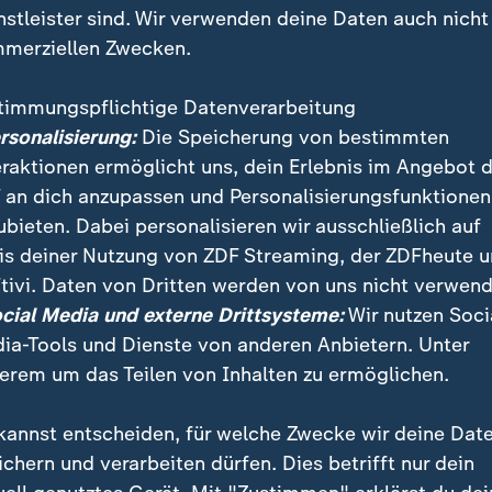
nstleister sind. Wir verwenden deine Daten auch nicht
merziellen Zwecken.
timmungspflichtige Datenverarbeitung
ersonalisierung:
Die Speicherung von bestimmten
eraktionen ermöglicht uns, dein Erlebnis im Angebot 
 an dich anzupassen und Personalisierungsfunktionen
ubieten. Dabei personalisieren wir ausschließlich auf
is deiner Nutzung von ZDF Streaming, der ZDFheute 
lag von Barcelona suchen die Behörden mit Hochdr
tivi. Daten von Dritten werden von uns nicht verwend
 war gestern mit einem Kleintransporter durch die Tou
ocial Media und externe Drittsysteme:
Wir nutzen Soci
. Zwei Verdächtige, die in Verbindung zum Attentat s
ia-Tools und Dienste von anderen Anbietern. Unter
erem um das Teilen von Inhalten zu ermöglichen.
kannst entscheiden, für welche Zwecke wir deine Dat
ichern und verarbeiten dürfen. Dies betrifft nur dein