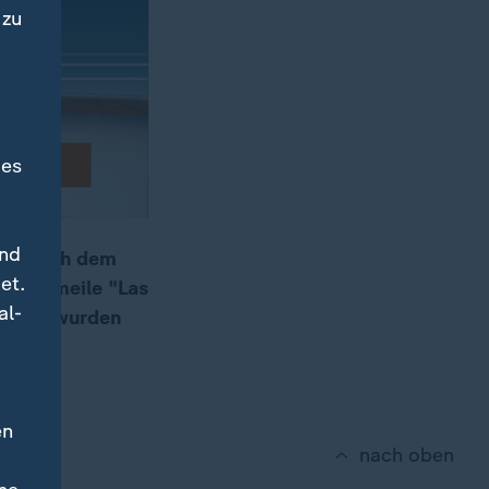
 zu
des
und
uck nach dem
et.
ristenmeile "Las
al-
tehen, wurden
en
nach oben