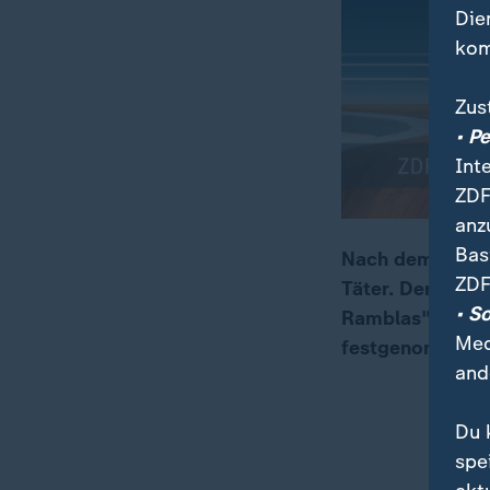
Die
kom
Zus
• P
Int
ZDF
anz
Bas
Nach dem Ansch
ZDF
Täter. Der Mann
00:05
00:58
• S
Ramblas" gerast
Med
festgenommen.
and
Du 
spe