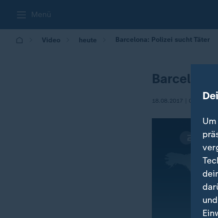
Menü
Barcelona: Polizei sucht Täter
Video
heute
Barcelona:
De
18.08.2017 | 08:34
Um 
prä
ver
Tec
dei
dar
und
Ein