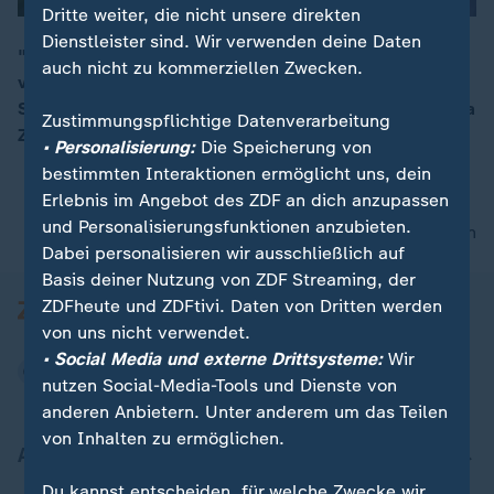
Dritte weiter, die nicht unsere direkten
Dienstleister sind. Wir verwenden deine Daten
"Die AfD wird nicht verschwinden, wenn wir die Rente
auch nicht zu kommerziellen Zwecken.
verdreifachen", so Bundesgesundheitsminister Jens
00:05
Spahn (CDU) bei "maybrit illner". Es gehe beim Thema
Zustimmungspflichtige Datenverarbeitung
Zusammenhalt im Land um "mehr als nur Geld".
• Personalisierung:
Die Speicherung von
bestimmten Interaktionen ermöglicht uns, dein
Erlebnis im Angebot des ZDF an dich anzupassen
und Personalisierungsfunktionen anzubieten.
nach oben
Dabei personalisieren wir ausschließlich auf
Basis deiner Nutzung von ZDF Streaming, der
ZDFheute und ZDFtivi. Daten von Dritten werden
von uns nicht verwendet.
• Social Media und externe Drittsysteme:
Wir
nutzen Social-Media-Tools und Dienste von
anderen Anbietern. Unter anderem um das Teilen
von Inhalten zu ermöglichen.
Aktuell bei ZDFheute
Du kannst entscheiden, für welche Zwecke wir