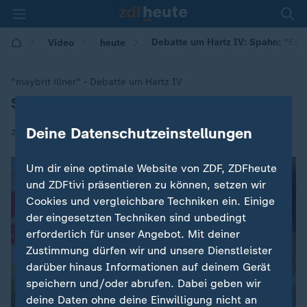
Debatte um Hartz IV: Spahn: "Es 
Video
heute
"maybrit illner" - Debatte um Hartz IV
Spahn: "Es geht um mehr als Geld"
:
Deine Datenschutzeinstellungen
|
29.11.2018 | 20:11
Um dir eine optimale Website von ZDF, ZDFheute
und ZDFtivi präsentieren zu können, setzen wir
Cookies und vergleichbare Techniken ein. Einige
der eingesetzten Techniken sind unbedingt
erforderlich für unser Angebot. Mit deiner
Zustimmung dürfen wir und unsere Dienstleister
darüber hinaus Informationen auf deinem Gerät
speichern und/oder abrufen. Dabei geben wir
deine Daten ohne deine Einwilligung nicht an