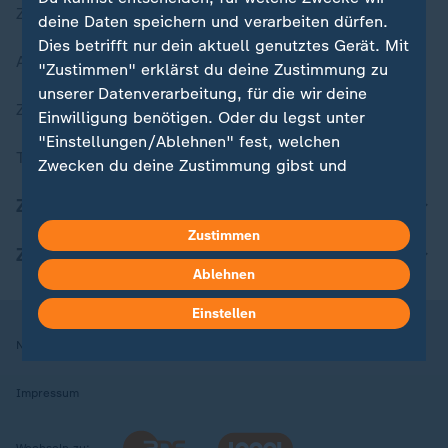
Zuletzt veröffentlicht
deine Daten speichern und verarbeiten dürfen.
Dies betrifft nur dein aktuell genutztes Gerät. Mit
Aktuelle Sendungs-Videos
"Zustimmen" erklärst du deine Zustimmung zu
unserer Datenverarbeitung, für die wir deine
ZDFheute Stories
Einwilligung benötigen. Oder du legst unter
"Einstellungen/Ablehnen" fest, welchen
Themen im Überblick
Zwecken du deine Zustimmung gibst und
welchen nicht. Deine Datenschutzeinstellungen
ZDFheute Update
kannst du jederzeit mit Wirkung für die Zukunft
Zustimmen
in deinen Einstellungen widerrufen oder ändern.
ZDFheute Apps
Ablehnen
Hier findest du das Impressum.
Weitere Informationen findest du in unserer
Einstellen
Datenschutzerklärung.
Nutzungsbedingungen
Datenschutz
Datenschutzeinstellungen
Impressum