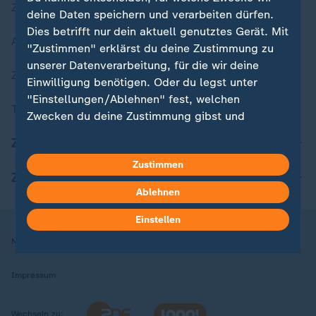
Zuletzt veröffentlicht
deine Daten speichern und verarbeiten dürfen.
Dies betrifft nur dein aktuell genutztes Gerät. Mit
Aktuelle Sendungs-Videos
"Zustimmen" erklärst du deine Zustimmung zu
unserer Datenverarbeitung, für die wir deine
ZDFheute Stories
Einwilligung benötigen. Oder du legst unter
"Einstellungen/Ablehnen" fest, welchen
Themen im Überblick
Zwecken du deine Zustimmung gibst und
welchen nicht. Deine Datenschutzeinstellungen
ZDFheute Update
kannst du jederzeit mit Wirkung für die Zukunft
Zustimmen
in deinen Einstellungen widerrufen oder ändern.
ZDFheute Apps
Ablehnen
Hier findest du das Impressum.
Weitere Informationen findest du in unserer
Einstellen
Datenschutzerklärung.
Nutzungsbedingungen
Datenschutz
Datenschutzeinstellungen
Impressum
Wechseln zu: