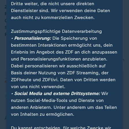
Dritte weiter, die nicht unsere direkten
Zwei Tage nach der Bundestagswahl kommen die
Dienstleister sind. Wir verwenden deine Daten
Fraktionen zu ihren ersten Sitzungen zusammen. CDU-
auch nicht zu kommerziellen Zwecken.
Chefin Angela Merkel und der CSU-Vorsitzende Horst
Seehofer haben angekündigt, Volker Kauder als
Zustimmungspflichtige Datenverarbeitung
Fraktionschef zur Wiederwahl vorzuschlagen.
• Personalisierung:
Die Speicherung von
bestimmten Interaktionen ermöglicht uns, dein
Erlebnis im Angebot des ZDF an dich anzupassen
und Personalisierungsfunktionen anzubieten.
nach oben
Dabei personalisieren wir ausschließlich auf
Basis deiner Nutzung von ZDF Streaming, der
ZDFheute und ZDFtivi. Daten von Dritten werden
von uns nicht verwendet.
• Social Media und externe Drittsysteme:
Wir
nutzen Social-Media-Tools und Dienste von
anderen Anbietern. Unter anderem um das Teilen
von Inhalten zu ermöglichen.
Aktuell bei ZDFheute
Du kannst entscheiden, für welche Zwecke wir