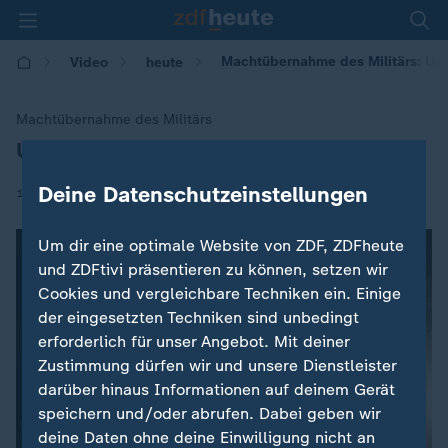
Machtübernahme des Militärs: Un
Video
heute
Machtübernahme des Militärs
Unübersichtliche Lage in Simbabwe
:
Deine Datenschutzeinstellungen
|
15.11.2017 | 09:22
Um dir eine optimale Website von ZDF, ZDFheute
und ZDFtivi präsentieren zu können, setzen wir
Cookies und vergleichbare Techniken ein. Einige
der eingesetzten Techniken sind unbedingt
erforderlich für unser Angebot. Mit deiner
Zustimmung dürfen wir und unsere Dienstleister
darüber hinaus Informationen auf deinem Gerät
speichern und/oder abrufen. Dabei geben wir
deine Daten ohne deine Einwilligung nicht an