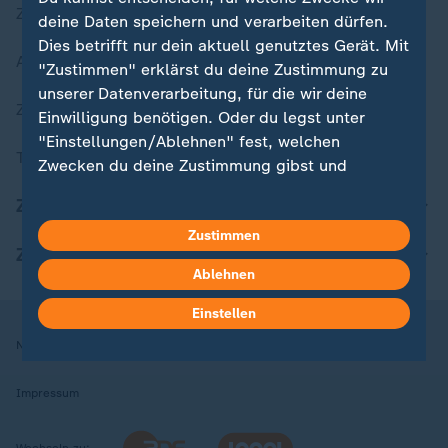
Zuletzt veröffentlicht
deine Daten speichern und verarbeiten dürfen.
Dies betrifft nur dein aktuell genutztes Gerät. Mit
Aktuelle Sendungs-Videos
"Zustimmen" erklärst du deine Zustimmung zu
unserer Datenverarbeitung, für die wir deine
ZDFheute Stories
Einwilligung benötigen. Oder du legst unter
"Einstellungen/Ablehnen" fest, welchen
Themen im Überblick
Zwecken du deine Zustimmung gibst und
welchen nicht. Deine Datenschutzeinstellungen
ZDFheute Update
kannst du jederzeit mit Wirkung für die Zukunft
Zustimmen
in deinen Einstellungen widerrufen oder ändern.
ZDFheute Apps
Ablehnen
Hier findest du das Impressum.
Weitere Informationen findest du in unserer
Einstellen
Datenschutzerklärung.
Nutzungsbedingungen
Datenschutz
Datenschutzeinstellungen
Impressum