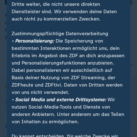
Dritte weiter, die nicht unsere direkten
Dienstleister sind. Wir verwenden deine Daten
Nachdem das Militär in Simbabwe die Kontrolle
auch nicht zu kommerziellen Zwecken.
übernommen hat, bleibt die Lage unübersichtlich. Es
00:05
handle sich jedoch nicht um einen Putsch, betonte ein
Zustimmungspflichtige Datenverarbeitung
Armeesprecher.
• Personalisierung:
Die Speicherung von
bestimmten Interaktionen ermöglicht uns, dein
Erlebnis im Angebot des ZDF an dich anzupassen
und Personalisierungsfunktionen anzubieten.
nach oben
Dabei personalisieren wir ausschließlich auf
Basis deiner Nutzung von ZDF Streaming, der
ZDFheute und ZDFtivi. Daten von Dritten werden
von uns nicht verwendet.
• Social Media und externe Drittsysteme:
Wir
nutzen Social-Media-Tools und Dienste von
anderen Anbietern. Unter anderem um das Teilen
von Inhalten zu ermöglichen.
Aktuell bei ZDFheute
Du kannst entscheiden, für welche Zwecke wir