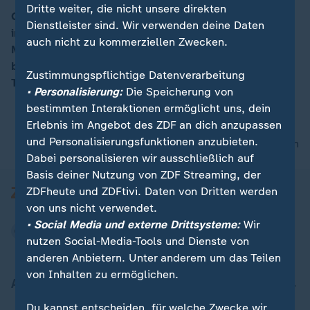
Dritte weiter, die nicht unsere direkten
Gestern legte SPD-Chef Gabriel ein Konzeptpaier zur
Dienstleister sind. Wir verwenden deine Daten
inneren Sicherheit vor, heute Bundesinnenminister de
auch nicht zu kommerziellen Zwecken.
Maizière und morgen wird die CSU über das Thema
beraten. Wieso gerade jetzt? Dazu ZDF-Korrespondent
Zustimmungspflichtige Datenverarbeitung
Thomas Walde aus Berlin.
• Personalisierung:
Die Speicherung von
bestimmten Interaktionen ermöglicht uns, dein
Erlebnis im Angebot des ZDF an dich anzupassen
und Personalisierungsfunktionen anzubieten.
nach oben
Dabei personalisieren wir ausschließlich auf
Basis deiner Nutzung von ZDF Streaming, der
ZDFheute und ZDFtivi. Daten von Dritten werden
von uns nicht verwendet.
• Social Media und externe Drittsysteme:
Wir
nutzen Social-Media-Tools und Dienste von
anderen Anbietern. Unter anderem um das Teilen
von Inhalten zu ermöglichen.
Aktuell bei ZDFheute
Du kannst entscheiden, für welche Zwecke wir