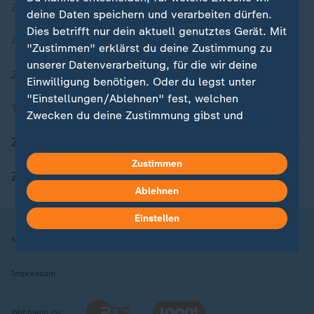
Zuletzt veröffentlicht
deine Daten speichern und verarbeiten dürfen.
Dies betrifft nur dein aktuell genutztes Gerät. Mit
Aktuelle Sendungs-Videos
"Zustimmen" erklärst du deine Zustimmung zu
unserer Datenverarbeitung, für die wir deine
ZDFheute Stories
Einwilligung benötigen. Oder du legst unter
"Einstellungen/Ablehnen" fest, welchen
Themen im Überblick
Zwecken du deine Zustimmung gibst und
welchen nicht. Deine Datenschutzeinstellungen
ZDFheute Update
kannst du jederzeit mit Wirkung für die Zukunft
Zustimmen
in deinen Einstellungen widerrufen oder ändern.
ZDFheute Apps
Ablehnen
Hier findest du das Impressum.
Weitere Informationen findest du in unserer
Einstellen
Datenschutzerklärung.
Nutzungsbedingungen
Datenschutz
Datenschutzeinstellungen
Impressum
Wechseln zu: