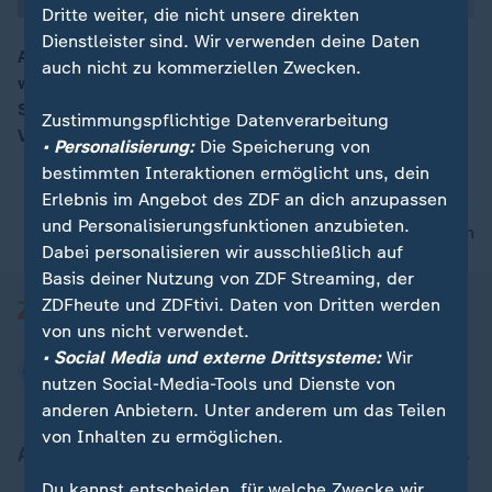
Dritte weiter, die nicht unsere direkten
Dienstleister sind. Wir verwenden deine Daten
Allein in Deutschland belaufen sich die
auch nicht zu kommerziellen Zwecken.
wirtschaftlichen Schäden durch Corona auf eine
00:15
Summe von 330 Milliarden Euro. ZDF-Börsenexpertin
Zustimmungspflichtige Datenverarbeitung
Valerie Haller mit weiteren Informationen.
• Personalisierung:
Die Speicherung von
bestimmten Interaktionen ermöglicht uns, dein
Erlebnis im Angebot des ZDF an dich anzupassen
und Personalisierungsfunktionen anzubieten.
nach oben
Dabei personalisieren wir ausschließlich auf
Basis deiner Nutzung von ZDF Streaming, der
ZDFheute und ZDFtivi. Daten von Dritten werden
von uns nicht verwendet.
• Social Media und externe Drittsysteme:
Wir
nutzen Social-Media-Tools und Dienste von
anderen Anbietern. Unter anderem um das Teilen
von Inhalten zu ermöglichen.
Aktuell bei ZDFheute
Du kannst entscheiden, für welche Zwecke wir