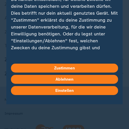
Zuletzt veröffentlicht
deine Daten speichern und verarbeiten dürfen.
Dies betrifft nur dein aktuell genutztes Gerät. Mit
Aktuelle Sendungs-Videos
"Zustimmen" erklärst du deine Zustimmung zu
unserer Datenverarbeitung, für die wir deine
ZDFheute Stories
Einwilligung benötigen. Oder du legst unter
"Einstellungen/Ablehnen" fest, welchen
Themen im Überblick
Zwecken du deine Zustimmung gibst und
welchen nicht. Deine Datenschutzeinstellungen
ZDFheute Update
kannst du jederzeit mit Wirkung für die Zukunft
in deinen Einstellungen widerrufen oder ändern.
Zustimmen
ZDFheute Apps
Ablehnen
Hier findest du das Impressum.
Weitere Informationen findest du in unserer
Einstellen
Datenschutzerklärung.
Nutzungsbedingungen
Datenschutz
Datenschutzeinstellungen
Impressum