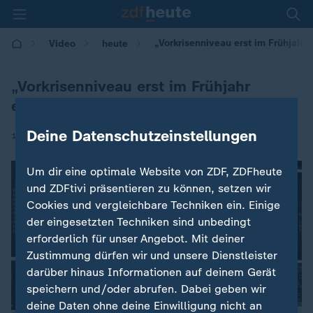
„Vorkrisenniveau erst im Frühjahr e
Video
heute
„Vorkrisenniveau erst im Frühjahr
erreicht“
Deine Datenschutzeinstellungen
|
17.02.2022 | 17:00
Um dir eine optimale Website von ZDF, ZDFheute
und ZDFtivi präsentieren zu können, setzen wir
Cookies und vergleichbare Techniken ein. Einige
der eingesetzten Techniken sind unbedingt
erforderlich für unser Angebot. Mit deiner
Zustimmung dürfen wir und unsere Dienstleister
darüber hinaus Informationen auf deinem Gerät
speichern und/oder abrufen. Dabei geben wir
deine Daten ohne deine Einwilligung nicht an