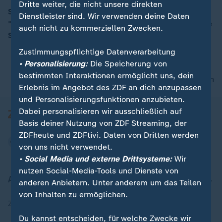
Dritte weiter, die nicht unsere direkten
SPD-Kanzlerkandidat Martin Schulz rechnet mit einem
Dienstleister sind. Wir verwenden deine Daten
"steinigen" und "harten" Weg zur Bundestagswahl. Die
auch nicht zu kommerziellen Zwecken.
00:05
SPD sei aber eine kampferprobte Partei.
Zustimmungspflichtige Datenverarbeitung
• Personalisierung:
Die Speicherung von
bestimmten Interaktionen ermöglicht uns, dein
nach oben
Erlebnis im Angebot des ZDF an dich anzupassen
und Personalisierungsfunktionen anzubieten.
Dabei personalisieren wir ausschließlich auf
Basis deiner Nutzung von ZDF Streaming, der
ZDFheute und ZDFtivi. Daten von Dritten werden
von uns nicht verwendet.
• Social Media und externe Drittsysteme:
Wir
nutzen Social-Media-Tools und Dienste von
Aktuell bei ZDFheute
anderen Anbietern. Unter anderem um das Teilen
von Inhalten zu ermöglichen.
Zuletzt veröffentlicht
Du kannst entscheiden, für welche Zwecke wir