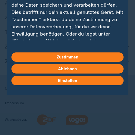
Aktuelle Sendungs-Videos
deine Daten speichern und verarbeiten dürfen.
Dies betrifft nur dein aktuell genutztes Gerät. Mit
ZDFheute Stories
"Zustimmen" erklärst du deine Zustimmung zu
unserer Datenverarbeitung, für die wir deine
Themen im Überblick
Einwilligung benötigen. Oder du legst unter
"Einstellungen/Ablehnen" fest, welchen
ZDFheute Update
Zwecken du deine Zustimmung gibst und
welchen nicht. Deine Datenschutzeinstellungen
Zustimmen
ZDFheute Apps
kannst du jederzeit mit Wirkung für die Zukunft
Ablehnen
in deinen Einstellungen widerrufen oder ändern.
Einstellen
Hier findest du das Impressum.
Nutzungsbedingungen
Datenschutz
Datenschutzeinstellungen
Weitere Informationen findest du in unserer
Datenschutzerklärung.
Impressum
Wechseln zu: