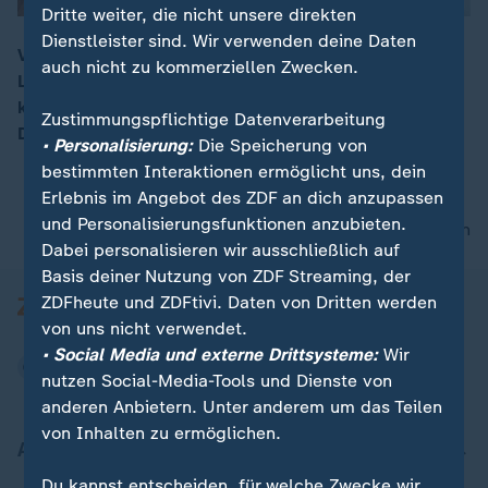
Dritte weiter, die nicht unsere direkten
Dienstleister sind. Wir verwenden deine Daten
Viele Schulen hatten sich gefreut, nächstes Jahr
auch nicht zu kommerziellen Zwecken.
Laptops und Co. in den Unterricht einbinden zu
00:05
können. Aber die Grundgesetzänderung für den
Zustimmungspflichtige Datenverarbeitung
Digitalpakt steht auf der Kippe.
• Personalisierung:
Die Speicherung von
bestimmten Interaktionen ermöglicht uns, dein
Erlebnis im Angebot des ZDF an dich anzupassen
und Personalisierungsfunktionen anzubieten.
nach oben
Dabei personalisieren wir ausschließlich auf
Basis deiner Nutzung von ZDF Streaming, der
ZDFheute und ZDFtivi. Daten von Dritten werden
von uns nicht verwendet.
• Social Media und externe Drittsysteme:
Wir
nutzen Social-Media-Tools und Dienste von
anderen Anbietern. Unter anderem um das Teilen
von Inhalten zu ermöglichen.
Aktuell bei ZDFheute
Du kannst entscheiden, für welche Zwecke wir