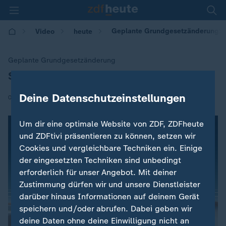
Geplante Grundgesetzänderung: Sc
Video
heute
Geplante Grundgesetzänderung
Schulen: Digitalpakt droht zu scheitern
:
Deine Datenschutzeinstellungen
|
02.12.2018 | 15:37
Um dir eine optimale Website von ZDF, ZDFheute
und ZDFtivi präsentieren zu können, setzen wir
Cookies und vergleichbare Techniken ein. Einige
der eingesetzten Techniken sind unbedingt
erforderlich für unser Angebot. Mit deiner
Zustimmung dürfen wir und unsere Dienstleister
darüber hinaus Informationen auf deinem Gerät
speichern und/oder abrufen. Dabei geben wir
deine Daten ohne deine Einwilligung nicht an