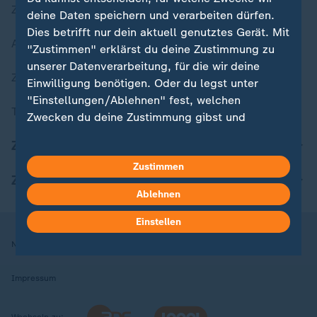
Zuletzt veröffentlicht
deine Daten speichern und verarbeiten dürfen.
Dies betrifft nur dein aktuell genutztes Gerät. Mit
Aktuelle Sendungs-Videos
"Zustimmen" erklärst du deine Zustimmung zu
unserer Datenverarbeitung, für die wir deine
ZDFheute Stories
Einwilligung benötigen. Oder du legst unter
"Einstellungen/Ablehnen" fest, welchen
Themen im Überblick
Zwecken du deine Zustimmung gibst und
welchen nicht. Deine Datenschutzeinstellungen
ZDFheute Update
kannst du jederzeit mit Wirkung für die Zukunft
Zustimmen
in deinen Einstellungen widerrufen oder ändern.
ZDFheute Apps
Ablehnen
Hier findest du das Impressum.
Weitere Informationen findest du in unserer
Einstellen
Datenschutzerklärung.
Nutzungsbedingungen
Datenschutz
Datenschutzeinstellungen
Impressum