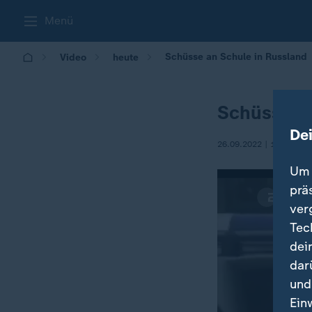
Menü
Schüsse an Schule in Russland
Video
heute
Schüsse a
De
26.09.2022 | 13:09
Um 
prä
ver
Tec
dei
dar
und
Ein