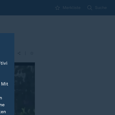
Merkliste
Suche
|
tivi
 Mit
n
ine
ten