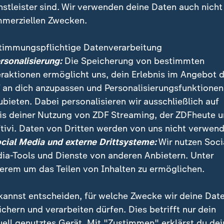
nstleister sind. Wir verwenden deine Daten auch nicht
merziellen Zwecken.
timmungspflichtige Datenverarbeitung
ersonalisierung:
Die Speicherung von bestimmten
eraktionen ermöglicht uns, dein Erlebnis im Angebot 
 an dich anzupassen und Personalisierungsfunktionen
ubieten. Dabei personalisieren wir ausschließlich auf
is deiner Nutzung von ZDF Streaming, der ZDFheute 
 einer Schule in Zentralrussland sind laut Behörden 
tivi. Daten von Dritten werden von uns nicht verwend
und Wachleute getötet worden. Die Hintergründe der T
ocial Media und externe Drittsysteme:
Wir nutzen Soci
ia-Tools und Dienste von anderen Anbietern. Unter
erem um das Teilen von Inhalten zu ermöglichen.
kannst entscheiden, für welche Zwecke wir deine Dat
ichern und verarbeiten dürfen. Dies betrifft nur dein
uell genutztes Gerät. Mit "Zustimmen" erklärst du dei