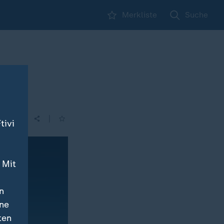
Merkliste
Suche
|
| 09:09
tivi
 Mit
n
ine
ten