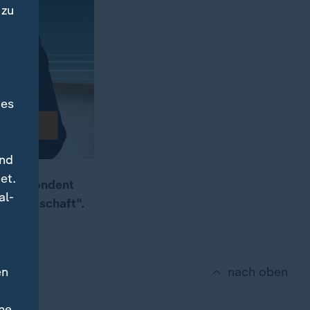
 zu
des
und
et.
orrespondent
al-
sbereitschaft".
en
nach oben
ne